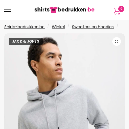
Verder
Ga
0
naar
naar
navigatie
de
inhoud
/
/
/
Shirts-bedrukken.be
Winkel
Sweaters en Hoodies
Hoo
🔍
JACK & JONES