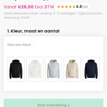
Vanaf
€
26,60
Excl. BTW
4.8
(26)
Gratis bestandscontrole • Levering: 5-10 werkdagen • Eigen productie •
Verzending: €9,95
1. Kleur, maat en aantal
Kies een kleur...
Naar bedrukking