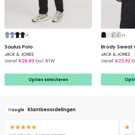
+1
+1
Saulus Polo
Brody Sweat
JACK & JONES
JACK & JONES
Vanaf
€
26,60
Excl. BTW
Vanaf
€
23,92
E
Dit
Dit
product
product
Opties selecteren
Opti
heeft
heeft
meerdere
meerdere
variaties.
variaties.
Deze
Deze
Klantbeoordelingen
G
oogle
optie
optie
kan
kan
gekozen
gekozen