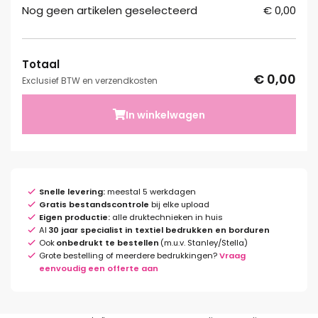
Nog geen artikelen geselecteerd
€ 0,00
Totaal
€ 0,00
Exclusief BTW en verzendkosten
In winkelwagen
Snelle levering:
meestal 5 werkdagen
Gratis bestandscontrole
bij elke upload
Eigen productie:
alle druktechnieken in huis
Al
30 jaar specialist in textiel bedrukken en borduren
Ook
onbedrukt te bestellen
(m.u.v. Stanley/Stella)
Grote bestelling of meerdere bedrukkingen?
Vraag
eenvoudig een offerte aan