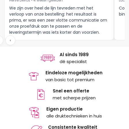
Hervé Devos • 4 weken geleden
Luc V
worden
worden
op
op
We zijn over heel de lijn tevreden met het
Corr
verloop van onze bestelling: het resultaat is
binne
de
de
prima, er was een zeer vlotte communicatie om
productpagina
productpagina
onze proefdruk aan te passen en de
leveringstermijn was iets korter dan voorzien.
Meer moet dat niet zijn.
‹
Al sinds 1989
dé specialist
Eindeloze mogelijkheden
van basic tot premium
Snel een offerte
met scherpe prijzen
Eigen productie
alle druktechnieken in huis
Consistente kwaliteit