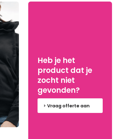
Heb je het
product dat je
zocht niet
gevonden?
Vraag offerte aan