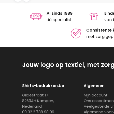
Al sinds 1989
Eind
dé specialist
van 
Consistente k
met zorg gep
Jouw logo op textiel, met zor
Shirts-bedrukken.be
Algemeen
Gildestraat 17
Mijn account
8263AH Kampen,
Ons assortimen
Nederland
Veelgestelde v
00 32 2 788 98 09
Algemene voor