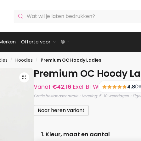
Producten
zoeken
Merken
Offerte voor
🌐
/
/
dies
Hoodies
Premium OC Hoody Ladies
Premium OC Hoody La
🔍
Vanaf
€
42,16
Excl. BTW
4.8
(26
Gratis bestandscontrole • Levering: 5-10 werkdagen • Eige
Naar heren variant
1. Kleur, maat en aantal