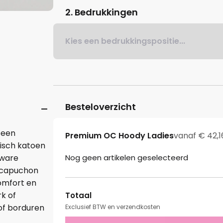
2. Bedrukkingen
Kies een bedrukkingspositie...
Besteloverzicht
 een
Premium OC Hoody Ladies
vanaf € 42,1
isch katoen
Nog geen artikelen geselecteerd
zware
, capuchon
omfort en
rk of
Totaal
of borduren
Exclusief BTW en verzendkosten