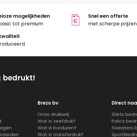
eloze mogelijkheden
Snel een offerte
basic tot premium
met scherpe prijzen
waliteit
roduceerd
g bedrukt!
Brezo bv
Direct naa
Onze drukkerij
Shirts bed
t
Wat is zeefdruk?
Polo’s bed
ragen
Wat is borduren?
Sweaters 
waarden
Wat is transferdruk?
Sportkledi