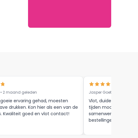
 • 2 maand geleden
Jasper Goethals • 9 maa
 goeie ervaring gehad, moesten
Vlot, duidelijke commun
ave drukken. Kon hier als een van de
tijden mooie afwerkin
s. Kwaliteit goed en vlot contact!
samenwerking tot aan
bestellingen , zijn zeker