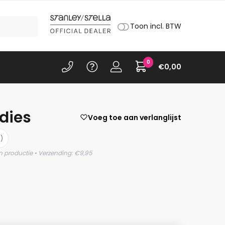
Toon incl. BTW
0
€
0,00
dies
Voeg toe aan verlanglijst
)
n productie • Verzending: €9,95