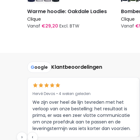
Warme hoodie: Oakdale Ladies
Bomber
Clique
Clique
Vanaf
€
29,20
Excl. BTW
Vanaf
€
Dit
Dit
product
produc
heeft
heeft
meerdere
meerde
Klantbeoordelingen
G
oogle
variaties.
variatie
Deze
Deze
optie
optie
kan
kan
Hervé Devos • 4 weken geleden
gekozen
gekoze
We zijn over heel de lijn tevreden met het
worden
worden
verloop van onze bestelling: het resultaat is
op
op
prima, er was een zeer vlotte communicatie
om onze proefdruk aan te passen en de
de
de
leveringstermijn was iets korter dan voorzien.
productpagina
produc
Meer moet dat niet zijn.
›
‹