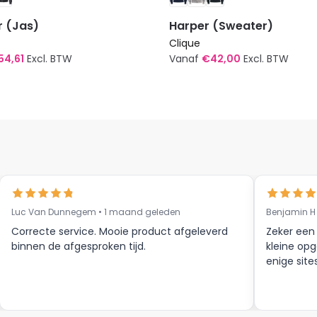
 (Jas)
Harper (Sweater)
Clique
54,61
Excl. BTW
Vanaf
€
42,00
Excl. BTW
Dit
t
product
heeft
re
meerdere
s.
variaties.
Deze
optie
kan
Luc Van Dunnegem • 1 maand geleden
Benjamin H
n
gekozen
Correcte service. Mooie product afgeleverd
Zeker een
worden
binnen de afgesproken tijd.
kleine opg
op
enige site
de
tpagina
productpagina