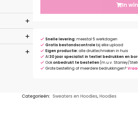
In wi
Snelle levering:
meestal 5 werkdagen
Gratis bestandscontrole
bij elke upload
Eigen productie:
alle druktechnieken in huis
Al
30 jaar specialist in textiel bedrukken en bo
Ook
onbedrukt te bestellen
(m.u.v. Stanley/Stel
Grote bestelling of meerdere bedrukkingen?
Vraa
Categorieën:
Sweaters en Hoodies
,
Hoodies