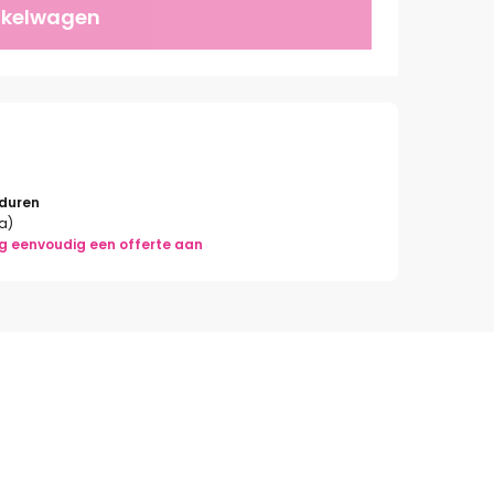
nkelwagen
rduren
la)
g eenvoudig een offerte aan