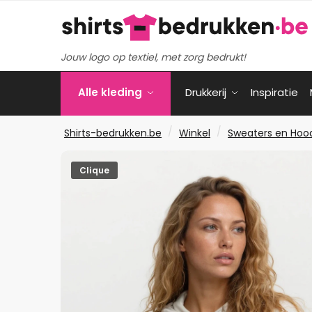
Verder
Ga
naar
naar
navigatie
de
Jouw logo op textiel, met zorg bedrukt!
inhoud
Alle kleding
Drukkerij
Inspiratie
/
/
Shirts-bedrukken.be
Winkel
Sweaters en Hoo
Clique