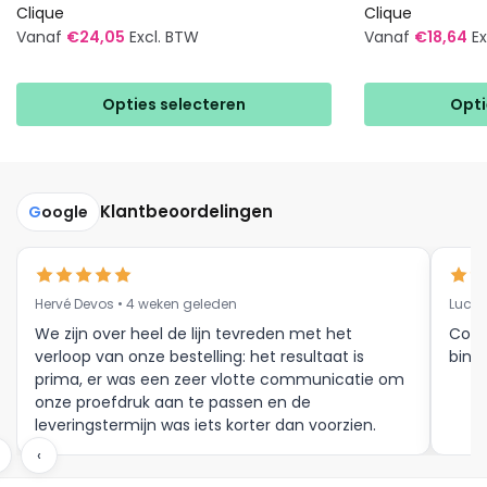
Clique
Clique
Vanaf
€
24,05
Excl. BTW
Vanaf
€
18,64
E
Dit
Dit
product
product
Opties selecteren
Opti
heeft
heeft
meerdere
meerdere
variaties.
variaties.
Deze
Deze
Klantbeoordelingen
G
oogle
optie
optie
kan
kan
gekozen
gekozen
Hervé Devos • 4 weken geleden
Luc V
worden
worden
op
op
We zijn over heel de lijn tevreden met het
Corr
verloop van onze bestelling: het resultaat is
binne
de
de
prima, er was een zeer vlotte communicatie om
productpagina
productpagina
onze proefdruk aan te passen en de
leveringstermijn was iets korter dan voorzien.
Meer moet dat niet zijn.
‹