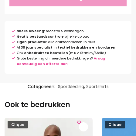
Snelle levering:
meestal 5 werkdagen
Gratis bestandscontrole
bij elke upload
Eigen productie:
alle druktechnieken in huis
Al
30 jaar specialist in textiel bedrukken en borduren
Ook
onbedrukt te bestellen
(m.u.v. Stanley/Stella)
Grote bestelling of meerdere bedrukkingen?
Vraag
eenvoudig een offerte aan
Categorieën:
Sportkleding
,
Sportshirts
Ook te bedrukken
Clique
Clique