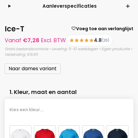
Aanleverspecificaties
Ice-T
Voeg toe aan verlanglijst
Vanaf
€
7,28
Excl. BTW
4.8
(26)
Gratis bestandscontrole • Levering: 5-10 werkdagen • Eigen productie •
Verzending: €9,95
Naar dames variant
1. Kleur, maat en aantal
Kies een kleur...