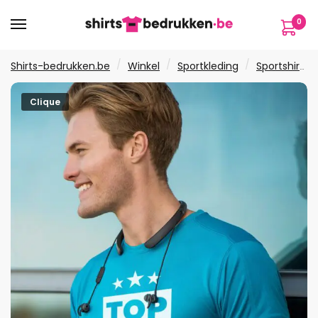
Verder
Ga
0
naar
naar
navigatie
de
inhoud
/
/
/
Shirts-bedrukken.be
Winkel
Sportkleding
Sportshirts
Clique