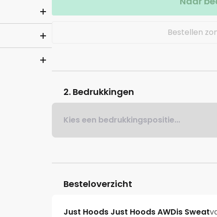
Naar be
Bestellen zo
2. Bedrukkingen
Kies een bedrukkingspositie...
Besteloverzicht
Just Hoods Just Hoods AWDis Sweat
v