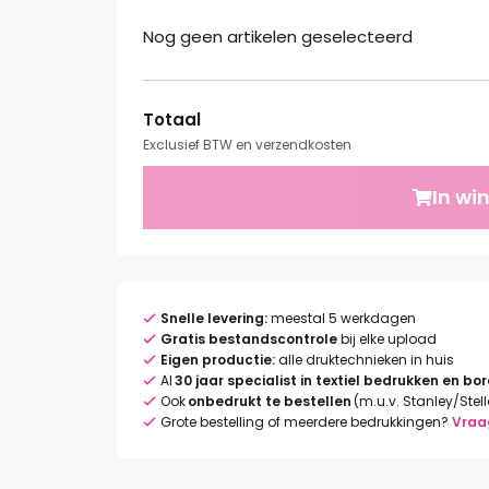
Nog geen artikelen geselecteerd
Totaal
Exclusief BTW en verzendkosten
In wi
Snelle levering:
meestal 5 werkdagen
Gratis bestandscontrole
bij elke upload
Eigen productie:
alle druktechnieken in huis
Al
30 jaar specialist in textiel bedrukken en bo
Ook
onbedrukt te bestellen
(m.u.v. Stanley/Stel
Grote bestelling of meerdere bedrukkingen?
Vraa