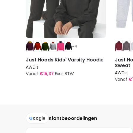
+4
Just Hoods Kids` Varsity Hoodie
Just H
Sweat
AWDis
AWDis
Vanaf
€
15,37
Excl. BTW
Vanaf
€
Dit
Dit
product
produc
heeft
heeft
meerdere
meerde
variaties.
Klantbeoordelingen
G
oogle
variatie
Deze
Deze
optie