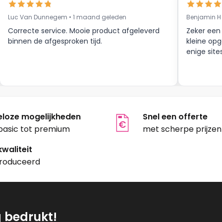
kan
gekozen
Luc Van Dunnegem • 1 maand geleden
Benjamin H
n
worden
Correcte service. Mooie product afgeleverd
Zeker een
op
binnen de afgesproken tijd.
kleine opg
enige site
de
productpagina
tpagina
eloze mogelijkheden
Snel een offerte
basic tot premium
met scherpe prijzen
waliteit
roduceerd
g bedrukt!