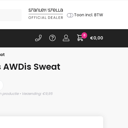
Toon incl. BTW
0
€
0,00
eat
s AWDis Sweat
)
n productie • Verzending: €9,95