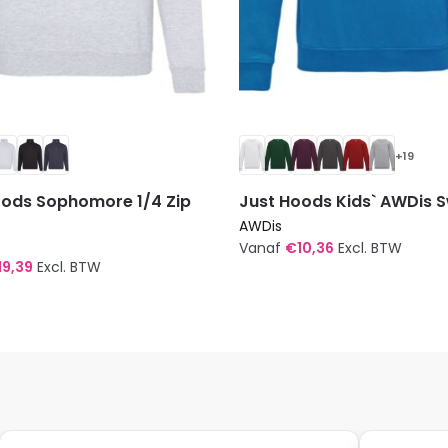
+19
oods Sophomore 1/4 Zip
Just Hoods Kids` AWDis 
AWDis
Vanaf
€
10,36
Excl. BTW
19,39
Excl. BTW
Dit
product
t
heeft
meerdere
re
variaties.
s.
Deze
optie