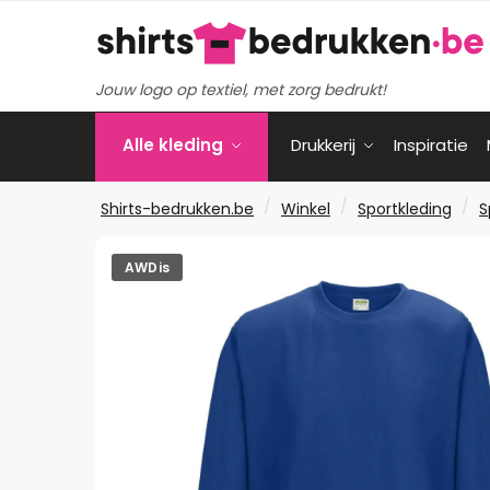
Verder
Ga
naar
naar
navigatie
de
Jouw logo op textiel, met zorg bedrukt!
inhoud
Alle kleding
Drukkerij
Inspiratie
/
/
/
Shirts-bedrukken.be
Winkel
Sportkleding
S
AWDis