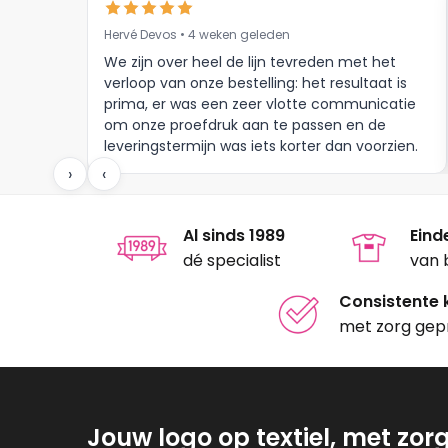
optie
kan
kan
gekozen
Hervé Devos • 4 weken geleden
gekoze
worden
We zijn over heel de lijn tevreden met het
worden
op
verloop van onze bestelling: het resultaat is
op
prima, er was een zeer vlotte communicatie
de
om onze proefdruk aan te passen en de
de
productpagina
leveringstermijn was iets korter dan voorzien.
produc
Meer moet dat niet zijn.
›
‹
Al sinds 1989
Eind
dé specialist
van 
Consistente k
met zorg gep
Jouw logo op textiel, met zor