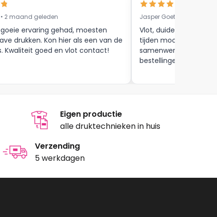
 • 2 maand geleden
Jasper Goethals • 9 maa
 goeie ervaring gehad, moesten
Vlot, duidelijke commun
ave drukken. Kon hier als een van de
tijden mooie afwerkin
s. Kwaliteit goed en vlot contact!
samenwerking tot aan
bestellingen , zijn zeker
Eigen productie
alle druktechnieken in huis
Verzending
5 werkdagen