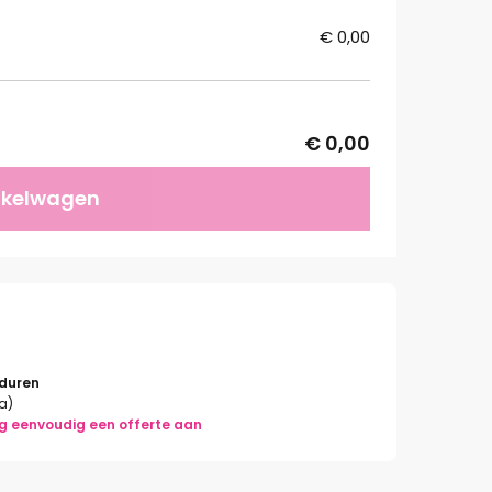
€ 0,00
€ 0,00
nkelwagen
rduren
la)
g eenvoudig een offerte aan