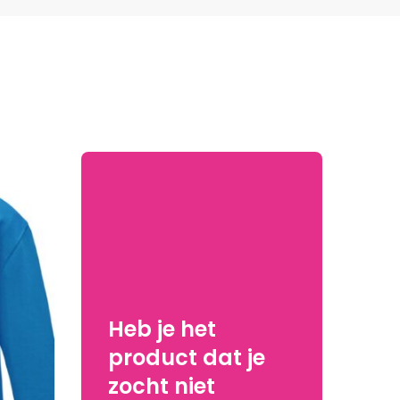
Heb je het
product dat je
zocht niet