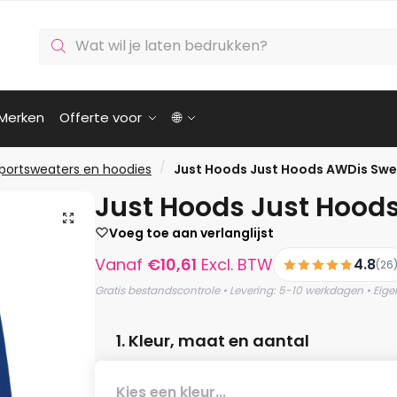
Producten
zoeken
Merken
Offerte voor
🌐
/
portsweaters en hoodies
Just Hoods Just Hoods AWDis Sw
Just Hoods Just Hood
🔍
Voeg toe aan verlanglijst
Vanaf
€
10,61
Excl. BTW
4.8
(26
Gratis bestandscontrole • Levering: 5-10 werkdagen • Eige
1. Kleur, maat en aantal
Kies een kleur...