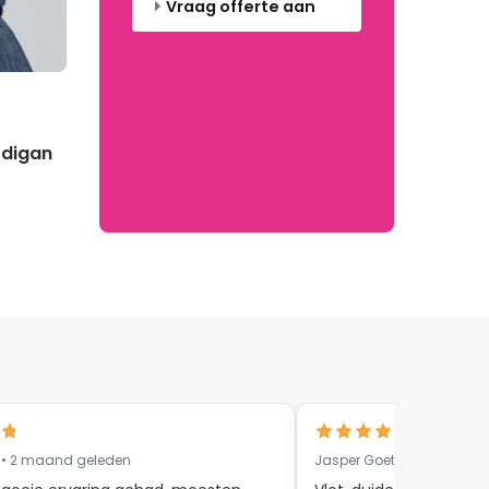
Vraag offerte aan
rdigan
 • 2 maand geleden
Jasper Goethals • 9 maa