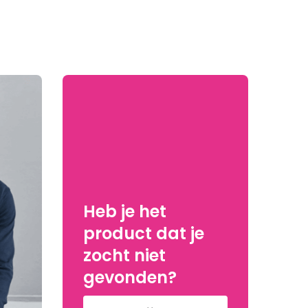
Heb je het
product dat je
zocht niet
gevonden?