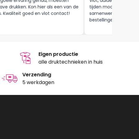
 goeie ervaring gehad, moesten
Vlot, duidelijke commun
ave drukken. Kon hier als een van de
tijden mooie afwerkin
s. Kwaliteit goed en vlot contact!
samenwerking tot aan
bestellingen , zijn zeker
Eigen productie
alle druktechnieken in huis
Verzending
5 werkdagen