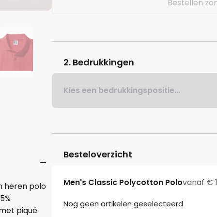
Bestellen zo
2. Bedrukkingen
Kies een bedrukkingspositie...
Besteloverzicht
Men's Classic Polycotton Polo
vanaf € 1
n heren polo
65%
Nog geen artikelen geselecteerd
 met piqué