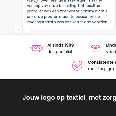
We zijn over heel de lijn tevreden met het
worden
op
verloop van onze bestelling: het resultaat is
op
prima, er was een zeer vlotte communicatie
de
om onze proefdruk aan te passen en de
de
productpagina
leveringstermijn was iets korter dan voorzien.
produc
Meer moet dat niet zijn.
›
‹
Al sinds 1989
Eind
dé specialist
van 
Consistente k
met zorg gep
Jouw logo op textiel, met zor