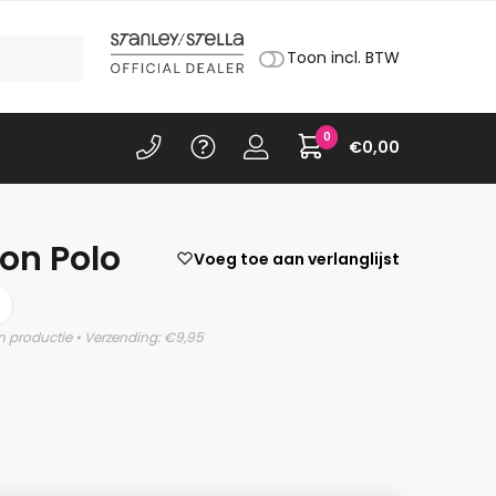
Toon incl. BTW
0
€
0,00
ton Polo
Voeg toe aan verlanglijst
)
n productie • Verzending: €9,95