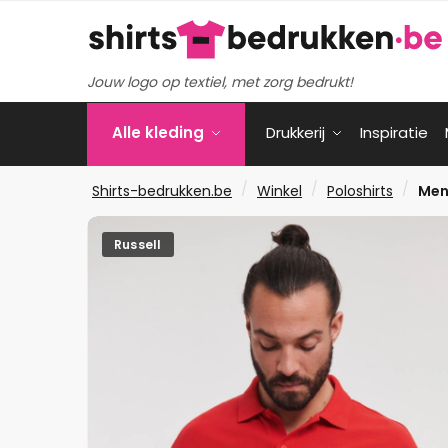
Verder
Ga
naar
naar
navigatie
de
Jouw logo op textiel, met zorg bedrukt!
inhoud
Alle kleding
Drukkerij
Inspiratie
/
/
/
Shirts-bedrukken.be
Winkel
Poloshirts
Men
Russell