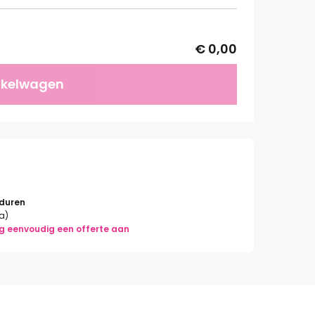
€ 0,00
nkelwagen
rduren
la)
g eenvoudig een offerte aan