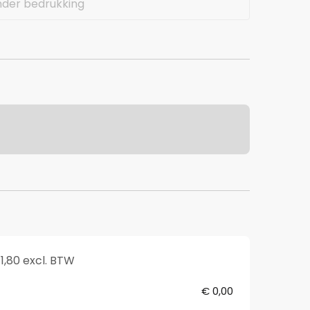
nder bedrukking
1,80 excl. BTW
€ 0,00