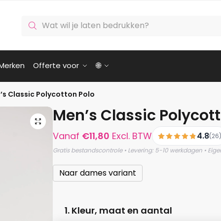
Producten
zoeken
Merken
Offerte voor
🌐
’s Classic Polycotton Polo
Men’s Classic Polycot
🔍
Vanaf
€
11,80
Excl. BTW
4.8
(26
Gratis bestandscontrole • Levering: 5-10 werkdagen • Eige
Naar dames variant
1. Kleur, maat en aantal