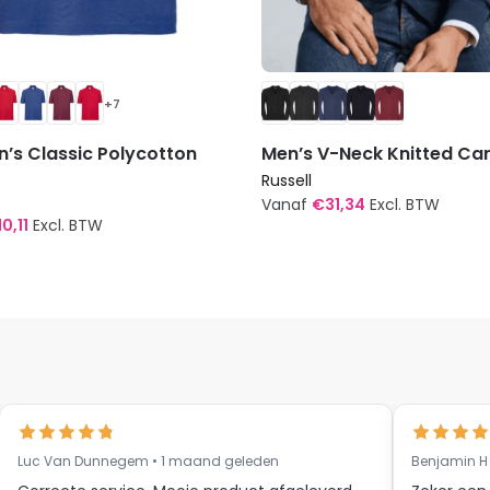
+7
n’s Classic Polycotton
Men’s V-Neck Knitted Ca
Russell
Vanaf
€
31,34
Excl. BTW
10,11
Excl. BTW
Dit
product
t
heeft
meerdere
re
variaties.
s.
Deze
optie
kan
gekozen
Luc Van Dunnegem • 1 maand geleden
Benjamin H
n
worden