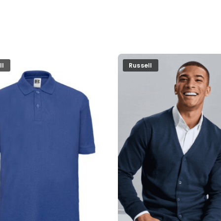
ll
Russell