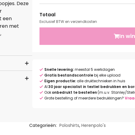
oopjes. Deze
r
Totaal
t een
Exclusief BTW en verzendkosten
uren met
,
In wi
Snelle levering:
meestal 5 werkdagen
Gratis bestandscontrole
bij elke upload
Eigen productie:
alle druktechnieken in huis
Al
30 jaar specialist in textiel bedrukken en bo
Ook
onbedrukt te bestellen
(m.u.v. Stanley/Stel
Grote bestelling of meerdere bedrukkingen?
Vraa
Categorieën:
Poloshirts
,
Herenpolo's