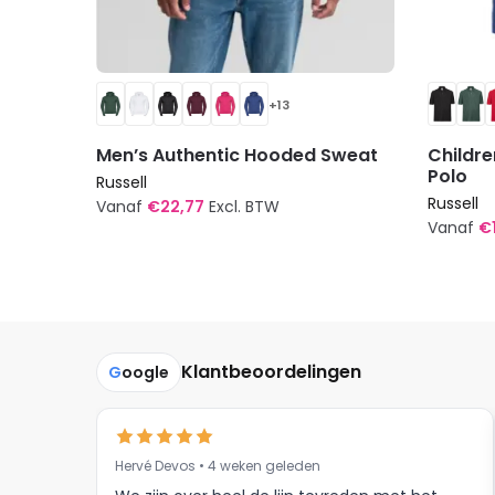
+13
Men’s Authentic Hooded Sweat
Childre
Polo
Russell
Russell
Vanaf
€
22,77
Excl. BTW
Vanaf
€
Dit
Dit
product
produc
heeft
heeft
meerdere
meerde
variaties.
Klantbeoordelingen
G
oogle
variatie
Deze
Deze
optie
optie
kan
kan
gekozen
Hervé Devos • 4 weken geleden
gekoze
worden