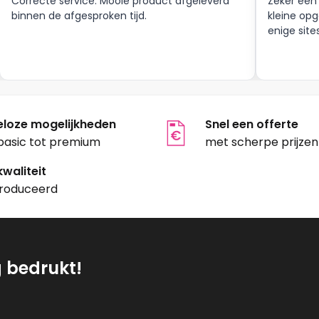
Correcte service. Mooie product afgeleverd
Zeker een
op
binnen de afgesproken tijd.
kleine opg
enige site
de
productpagina
tpagina
eloze mogelijkheden
Snel een offerte
basic tot premium
met scherpe prijzen
waliteit
roduceerd
g bedrukt!