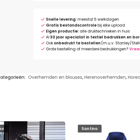
Snelle levering:
meestal 5 werkdagen
Gratis bestandscontrole
bij elke upload
Eigen productie:
alle druktechnieken in huis
Al
30 jaar specialist in textiel bedrukken en bo
Ook
onbedrukt te bestellen
(m.u.v. Stanley/Stel
Grote bestelling of meerdere bedrukkingen?
Vraa
ategorieën:
Overhemden en blouses
,
Herenoverhemden
,
Hore
no
Santino