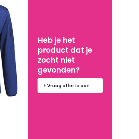
Heb je het
product dat je
zocht niet
gevonden?
Vraag offerte aan