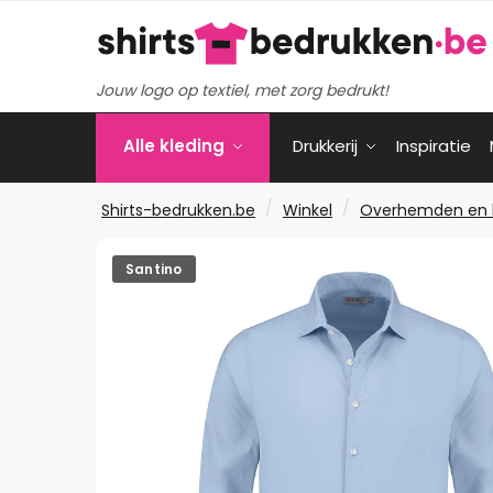
Verder
Ga
naar
naar
navigatie
de
Jouw logo op textiel, met zorg bedrukt!
inhoud
Alle kleding
Drukkerij
Inspiratie
/
/
Shirts-bedrukken.be
Winkel
Overhemden en 
Santino