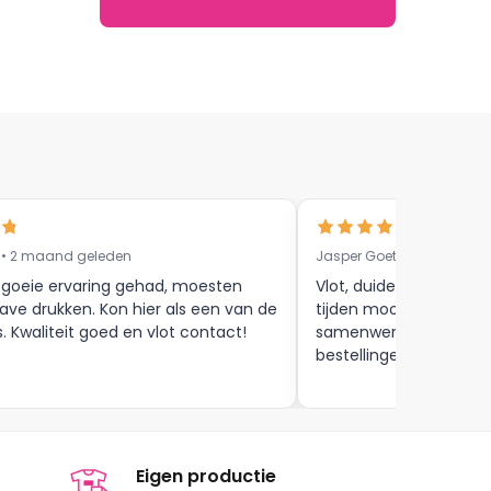
 • 2 maand geleden
Jasper Goethals • 9 maa
 goeie ervaring gehad, moesten
Vlot, duidelijke commun
ave drukken. Kon hier als een van de
tijden mooie afwerkin
s. Kwaliteit goed en vlot contact!
samenwerking tot aan
bestellingen , zijn zeker
Eigen productie