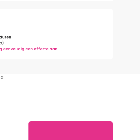
rduren
la)
g eenvoudig een offerte aan
ca