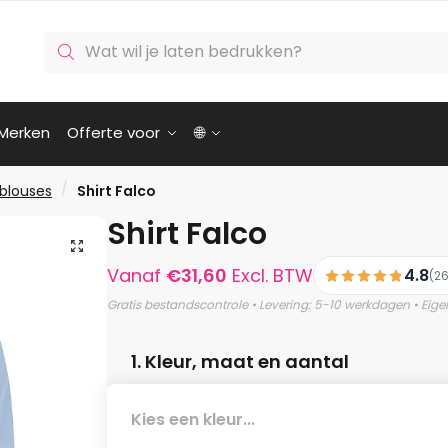
Producten
zoeken
Merken
Offerte voor
🌐
/
blouses
Shirt Falco
Shirt Falco
🔍
Vanaf
€
31,60
Excl. BTW
4.8
(26
Gratis bestandscontrole • Levering: 5-10 werkdagen • Eige
1. Kleur, maat en aantal
Kies een kleur...