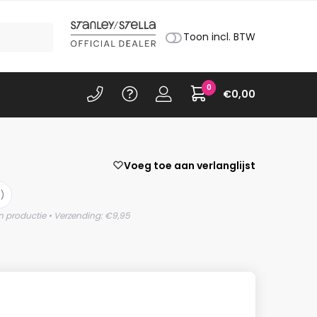
Toon incl. BTW
0
€
0,00
Voeg toe aan verlanglijst
)
n productie • Verzending: €9,95