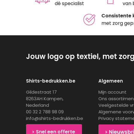
dé specialist
van 
Consistente k
met zorg gep
Jouw logo op textiel, met zor
Shirts-bedrukken.be
Algemeen
Gildestraat 17
Mijn account
8263AH Kampen,
Ons assortimen
Nederland
Veelgestelde v
00 32 2 788 98 09
Algemene voor
info@shirts-bedrukken.be
Privacy statem
Snel een offerte
Nieuwsbr