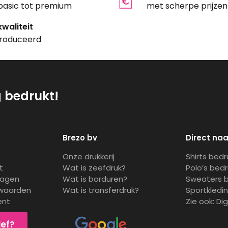
basic tot premium
met scherpe prijzen
waliteit
roduceerd
g bedrukt!
Brezo bv
Direct naa
Onze drukkerij
Shirts bed
t
Wat is zeefdruk?
Polo’s bed
ragen
Wat is borduren?
Sweaters 
waarden
Wat is transferdruk?
Sportkledi
ent
Zie ook:
Di
ief?