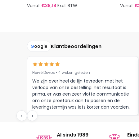
Vanaf
€
38,18
Excl. BTW
Vanaf
€
Dit
Dit
product
produc
heeft
heeft
meerdere
meerde
Klantbeoordelingen
G
oogle
variaties.
variatie
Deze
Deze
optie
optie
kan
kan
Hervé Devos • 4 weken geleden
gekozen
gekoze
We zijn over heel de lijn tevreden met het
worden
worden
verloop van onze bestelling: het resultaat is
op
op
prima, er was een zeer vlotte communicatie
om onze proefdruk aan te passen en de
de
de
leveringstermijn was iets korter dan voorzien.
productpagina
produc
Meer moet dat niet zijn.
›
‹
Al sinds 1989
Eind