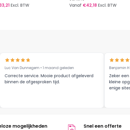
33,21
Excl. BTW
Vanaf
€
42,18
Excl. BTW
Dit
t
product
heeft
re
meerdere
s.
variaties.
Deze
optie
kan
Luc Van Dunnegem • 1 maand geleden
Benjamin H
n
gekozen
Correcte service. Mooie product afgeleverd
Zeker een
worden
binnen de afgesproken tijd.
kleine opg
op
enige site
de
tpagina
productpagina
eloze mogelijkheden
Snel een offerte