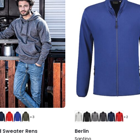
+3
+2
 Sweater Rens
Berlin
Santino