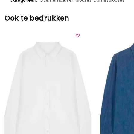
Categorieën:
Overhemden en blouses
,
Damesblouses
Ook te bedrukken