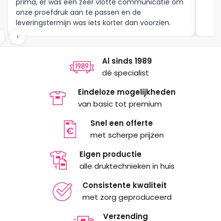
prima, er was een zeer vlotte communicatie om
onze proefdruk aan te passen en de
leveringstermijn was iets korter dan voorzien.
Meer moet dat niet zijn.
‹
Al sinds 1989
dé specialist
Eindeloze mogelijkheden
van basic tot premium
Snel een offerte
met scherpe prijzen
Eigen productie
alle druktechnieken in huis
Consistente kwaliteit
met zorg geproduceerd
Verzending