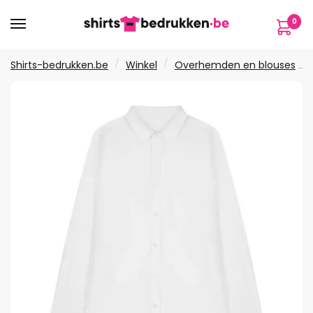
Verder
Ga
0
naar
naar
navigatie
de
inhoud
/
/
Shirts-bedrukken.be
Winkel
Overhemden en blouses