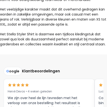
Het veelzijdige karakter maakt dat dit overhemd gedragen kan
worden in zakelijke omgevingen, maar ook casual met een
jeans of rok. Verkrijgbaar in diverse kleuren en maten van XS tot
XXL, zodat er altijd een passende optie is.
Het Stella Styler Shirt is daarmee een tijdloos kledingstuk dat
zowel qua look als duurzaamheid perfect aansluit bij moderne
garderobes en collecties waarin kwaliteit en stijl centraal staan.
Klantbeoordelingen
G
oogle
Hervé Devos • 4 weken geleden
Luc V
We zijn over heel de lijn tevreden met het
Corr
verloop van onze bestelling: het resultaat is
binne