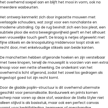
het overhemd soepel aan en blijft het mooi in vorm, ook na
meerdere wasbeurten.
Het ontwerp kenmerkt zich door ingezette mouwen met
verlaagde schouders, wat zorgt voor een nonchalante en
moderne uitstraling. Op de rug bevindt zich een box pleat, een
subtiele plooi die extra bewegingsvrijheid geeft en het silhouet
een vrouwelijke touch geeft. De kraag is netjes afgewerkt met
fijne stiksels en de knoopsluiting middenvoor loopt strak en
recht door, met enkelvoudige stiksels aan beide kanten.
De manchetten hebben afgeronde hoeken en zijn verstelbaar
met twee knopen, terwijl de mouwsplit is voorzien van een extra
knoop voor een nette afwerking. De onderkant van het
overhemd is licht afgerond, zodat het zowel los gedragen als
ingestopt goed tot zijn recht komt.
Door de gladde poplin-structuur is dit overhemd uitermate
geschikt voor personalisatie. Borduurwerk en prints komen
scherp naar voren op deze stof, waardoor de Stella Styler niet
alleen stijlvol is als basisstuk, maar ook een perfect canvas
vormt voor bedrijfskleding, teamwear of merchandise.