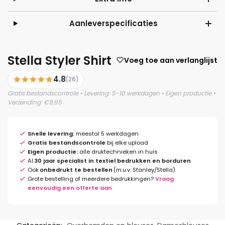
Aanleverspecificaties
Stella Styler Shirt
Voeg toe aan verlanglijst
4.8
(26)
Gratis bestandscontrole • Levering: 5-10 werkdagen • Eigen productie •
Verzending: €9,95
Snelle levering:
meestal 5 werkdagen
Gratis bestandscontrole
bij elke upload
Eigen productie:
alle druktechnieken in huis
Al
30 jaar specialist in textiel bedrukken en borduren
Ook
onbedrukt te bestellen
(m.u.v. Stanley/Stella)
Grote bestelling of meerdere bedrukkingen?
Vraag
eenvoudig een offerte aan