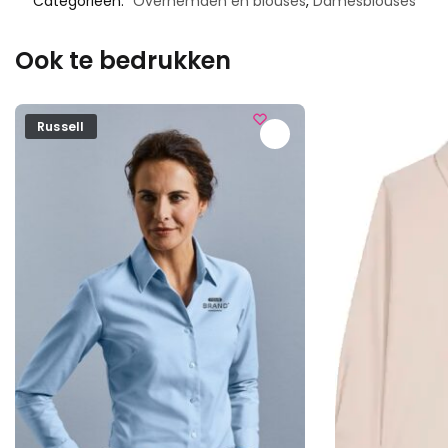
Categorieën:
Overhemden en blouses
,
Damesblouses
Ook te bedrukken
Russell