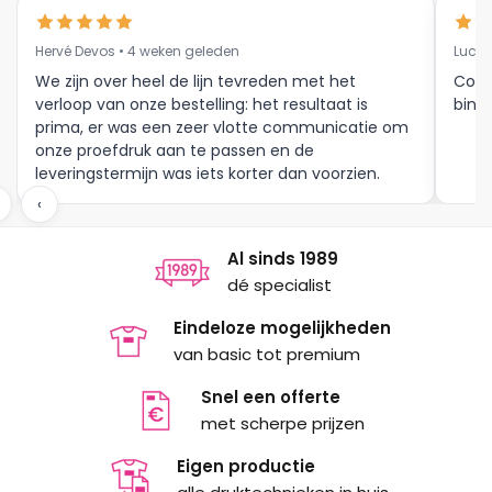
Hervé Devos • 4 weken geleden
Luc V
We zijn over heel de lijn tevreden met het
Corr
verloop van onze bestelling: het resultaat is
binne
prima, er was een zeer vlotte communicatie om
onze proefdruk aan te passen en de
leveringstermijn was iets korter dan voorzien.
Meer moet dat niet zijn.
‹
Al sinds 1989
dé specialist
Eindeloze mogelijkheden
van basic tot premium
Snel een offerte
met scherpe prijzen
Eigen productie