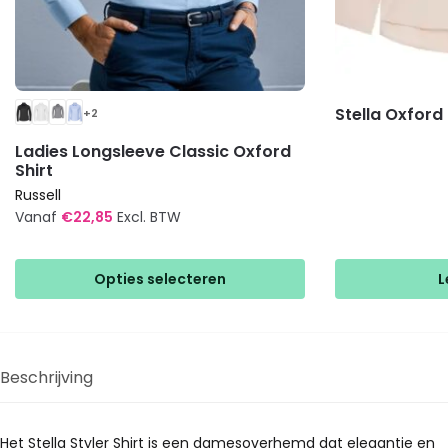
Stella Oxford 
+2
Ladies Longsleeve Classic Oxford
Shirt
Russell
Vanaf
€
22,85
Excl. BTW
Dit
product
Opties selecteren
L
heeft
meerdere
variaties.
Deze
Beschrijving
optie
kan
gekozen
Het Stella Styler Shirt is een damesoverhemd dat elegantie en