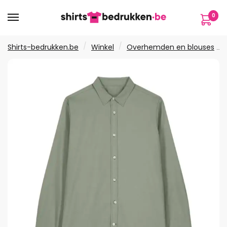
Verder
Ga
0
naar
naar
navigatie
de
inhoud
/
/
Shirts-bedrukken.be
Winkel
Overhemden en blouses