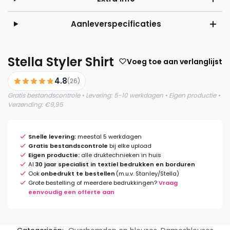
Aanleverspecificaties
Stella Styler Shirt
Voeg toe aan verlanglijst
4.8
(26)
Gratis bestandscontrole • Levering: 5-10 werkdagen • Eigen productie •
Verzending: €9,95
Snelle levering:
meestal 5 werkdagen
Gratis bestandscontrole
bij elke upload
Eigen productie:
alle druktechnieken in huis
Al
30 jaar specialist in textiel bedrukken en borduren
Ook
onbedrukt te bestellen
(m.u.v. Stanley/Stella)
Grote bestelling of meerdere bedrukkingen?
Vraag
eenvoudig een offerte aan