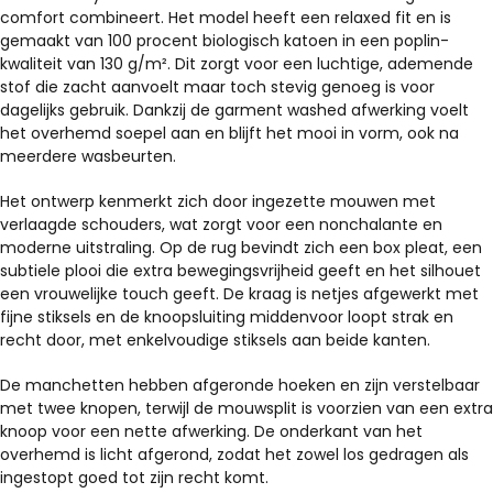
comfort combineert. Het model heeft een relaxed fit en is
worden
gemaakt van 100 procent biologisch katoen in een poplin-
op
kwaliteit van 130 g/m². Dit zorgt voor een luchtige, ademende
de
stof die zacht aanvoelt maar toch stevig genoeg is voor
productpagina
dagelijks gebruik. Dankzij de garment washed afwerking voelt
het overhemd soepel aan en blijft het mooi in vorm, ook na
meerdere wasbeurten.
Het ontwerp kenmerkt zich door ingezette mouwen met
verlaagde schouders, wat zorgt voor een nonchalante en
moderne uitstraling. Op de rug bevindt zich een box pleat, een
subtiele plooi die extra bewegingsvrijheid geeft en het silhouet
een vrouwelijke touch geeft. De kraag is netjes afgewerkt met
fijne stiksels en de knoopsluiting middenvoor loopt strak en
recht door, met enkelvoudige stiksels aan beide kanten.
De manchetten hebben afgeronde hoeken en zijn verstelbaar
met twee knopen, terwijl de mouwsplit is voorzien van een extra
knoop voor een nette afwerking. De onderkant van het
overhemd is licht afgerond, zodat het zowel los gedragen als
ingestopt goed tot zijn recht komt.