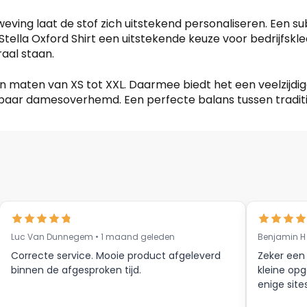
dweving laat de stof zich uitstekend personaliseren. Een s
Stella Oxford Shirt een uitstekende keuze voor bedrijfskl
raal staan.
 en maten van XS tot XXL. Daarmee biedt het een veelzijdi
baar damesoverhemd. Een perfecte balans tussen traditio
Luc Van Dunnegem • 1 maand geleden
Benjamin H
Correcte service. Mooie product afgeleverd
Zeker een
binnen de afgesproken tijd.
kleine opg
enige site