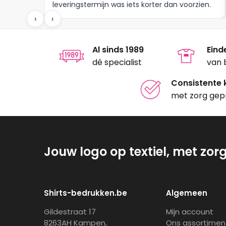
leveringstermijn was iets korter dan voorzien.
Meer moet dat niet zijn.
›
‹
Al sinds 1989
Eind
dé specialist
van 
Consistente k
met zorg gep
Jouw logo op textiel, met zor
Shirts-bedrukken.be
Algemeen
Gildestraat 17
Mijn account
8263AH Kampen,
Ons assortimen