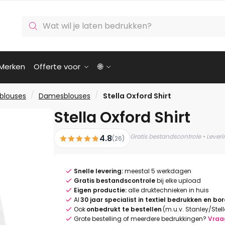
Producten
zoeken
Merken
Offerte voor
🌐
/
/
blouses
Damesblouses
Stella Oxford Shirt
Stella Oxford Shirt
Gratis bestandscontrole • Lever
4.8
(26)
Snelle levering:
meestal 5 werkdagen
Gratis bestandscontrole
bij elke upload
Eigen productie:
alle druktechnieken in huis
Al
30 jaar specialist in textiel bedrukken en bo
Ook
onbedrukt te bestellen
(m.u.v. Stanley/Stel
Grote bestelling of meerdere bedrukkingen?
Vraa