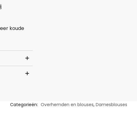
j
zeer koude
Categorieën:
Overhemden en blouses
,
Damesblouses