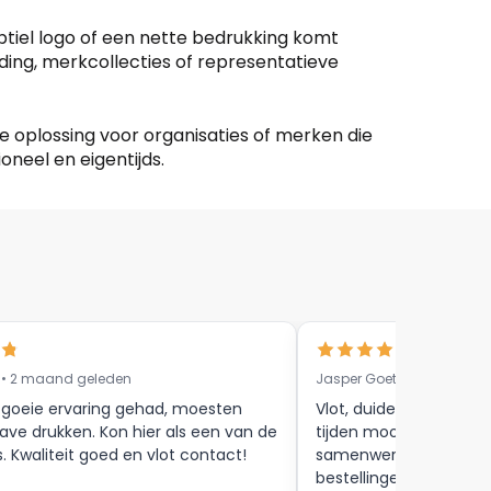
ubtiel logo of een nette bedrukking komt
eding, merkcollecties of representatieve
ge oplossing voor organisaties of merken die
neel en eigentijds.
 • 2 maand geleden
Jasper Goethals • 9 maa
 goeie ervaring gehad, moesten
Vlot, duidelijke commun
ave drukken. Kon hier als een van de
tijden mooie afwerkin
s. Kwaliteit goed en vlot contact!
samenwerking tot aan
bestellingen , zijn zeker