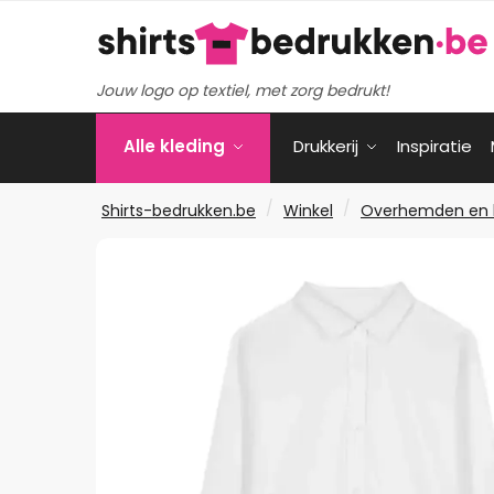
Verder
Ga
naar
naar
navigatie
de
Jouw logo op textiel, met zorg bedrukt!
inhoud
Alle kleding
Drukkerij
Inspiratie
/
/
Shirts-bedrukken.be
Winkel
Overhemden en 