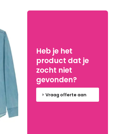
Heb je het
product dat je
zocht niet
gevonden?
Vraag offerte aan