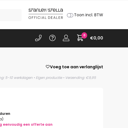
Toon incl. BTW
0
€
0,00
Voeg toe aan verlanglijst
ing: 5-10 werkdagen • Eigen productie • Verzending: €9,95
rduren
la)
g eenvoudig een offerte aan