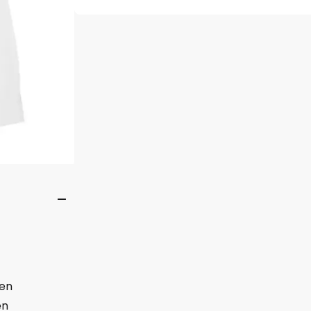
oen
en