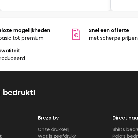
eloze mogelijkheden
Snel een offerte
basic tot premium
met scherpe prijzen
waliteit
roduceerd
g bedrukt!
Brezo bv
Direct naa
Onze drukkerij
Shirts bed
t
Wat is zeefdruk?
Polo’s bed