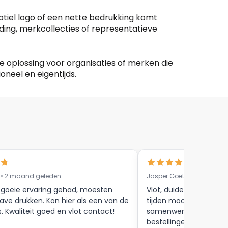
ubtiel logo of een nette bedrukking komt
eding, merkcollecties of representatieve
ge oplossing voor organisaties of merken die
neel en eigentijds.
 • 2 maand geleden
Jasper Goethals • 9 maa
 goeie ervaring gehad, moesten
Vlot, duidelijke commun
ave drukken. Kon hier als een van de
tijden mooie afwerkin
s. Kwaliteit goed en vlot contact!
samenwerking tot aan
bestellingen , zijn zeker