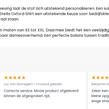
dweving laat de stof zich uitstekend personaliseren. Een s
Stella Oxford Shirt een uitstekende keuze voor bedrijfskl
raal staan.
 en maten van XS tot XXL. Daarmee biedt het een veelzijdi
baar damesoverhemd. Een perfecte balans tussen traditio
Luc Van Dunnegem • 1 maand geleden
Benjamin H
Correcte service. Mooie product afgeleverd
Zeker een
binnen de afgesproken tijd.
kleine opg
enige site