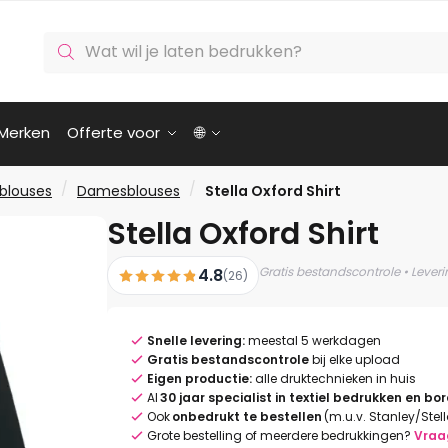
Producten
zoeken
Merken
Offerte voor
🌐
/
/
blouses
Damesblouses
Stella Oxford Shirt
Stella Oxford Shirt
Gratis bestandscontrole • Lever
4.8
(26)
Snelle levering:
meestal 5 werkdagen
Gratis bestandscontrole
bij elke upload
Eigen productie:
alle druktechnieken in huis
Al
30 jaar specialist in textiel bedrukken en bo
Ook
onbedrukt te bestellen
(m.u.v. Stanley/Stel
Grote bestelling of meerdere bedrukkingen?
Vraa