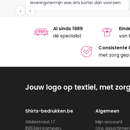
leveringstermijn was iets korter dan voorzien.
Meer moet dat niet zijn.
›
‹
Al sinds 1989
Eind
dé specialist
van 
Consistente k
met zorg gep
Jouw logo op textiel, met zor
Shirts-bedrukken.be
Algemeen
Gildestraat 17
Mijn account
8263AH Kampen,
Ons assortimen