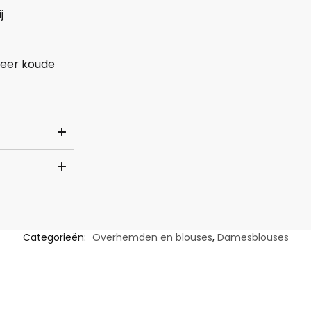
j
zeer koude
Categorieën:
Overhemden en blouses
,
Damesblouses