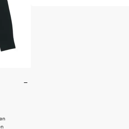
oen
en