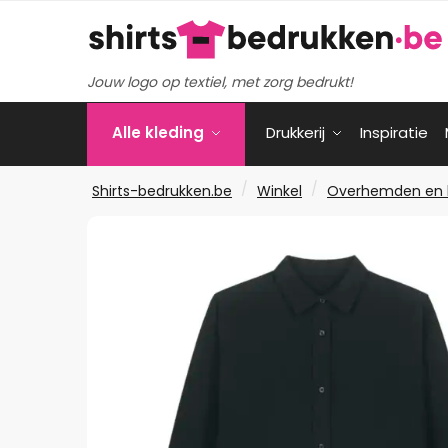
Verder
Ga
naar
naar
navigatie
de
Jouw logo op textiel, met zorg bedrukt!
inhoud
Alle kleding
Drukkerij
Inspiratie
/
/
Shirts-bedrukken.be
Winkel
Overhemden en 