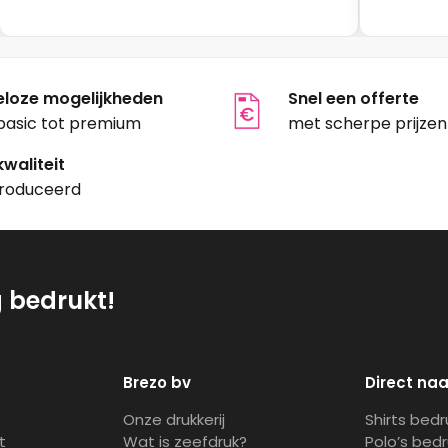
eloze mogelijkheden
Snel een offerte
basic tot premium
met scherpe prijzen
waliteit
roduceerd
g bedrukt!
Brezo bv
Direct naa
Onze drukkerij
Shirts bed
t
Wat is zeefdruk?
Polo’s bed