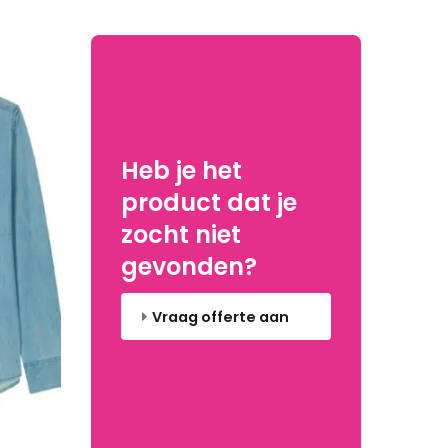
Heb je het
product dat je
zocht niet
gevonden?
Vraag offerte aan