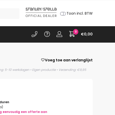
Toon incl. BTW
0
€
0,00
Voeg toe aan verlanglijst
ing: 5-10 werkdagen • Eigen productie • Verzending: €9,95
rduren
la)
g eenvoudig een offerte aan