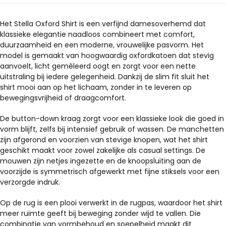
kan
gekozen
Het Stella Oxford Shirt is een verfijnd damesoverhemd dat
klassieke elegantie naadloos combineert met comfort,
worden
duurzaamheid en een moderne, vrouwelijke pasvorm. Het
op
model is gemaakt van hoogwaardig oxfordkatoen dat stevig
de
aanvoelt, licht gemêleerd oogt en zorgt voor een nette
productpagina
uitstraling bij iedere gelegenheid. Dankzij de slim fit sluit het
shirt mooi aan op het lichaam, zonder in te leveren op
bewegingsvrijheid of draagcomfort.
De button-down kraag zorgt voor een klassieke look die goed in
vorm blijft, zelfs bij intensief gebruik of wassen. De manchetten
zijn afgerond en voorzien van stevige knopen, wat het shirt
geschikt maakt voor zowel zakelijke als casual settings. De
mouwen zijn netjes ingezette en de knoopsluiting aan de
voorzijde is symmetrisch afgewerkt met fijne stiksels voor een
verzorgde indruk.
Op de rug is een plooi verwerkt in de rugpas, waardoor het shirt
meer ruimte geeft bij beweging zonder wijd te vallen. Die
combinatie van vormbehoud en soepelheid maakt dit