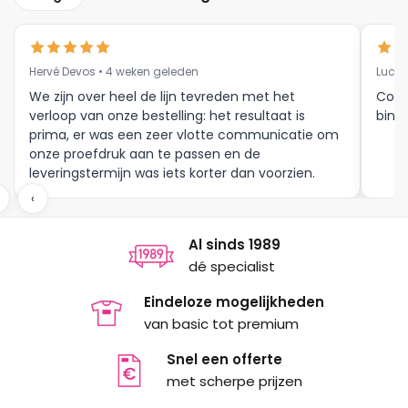
Hervé Devos • 4 weken geleden
Luc V
We zijn over heel de lijn tevreden met het
Corr
verloop van onze bestelling: het resultaat is
binne
prima, er was een zeer vlotte communicatie om
onze proefdruk aan te passen en de
leveringstermijn was iets korter dan voorzien.
Meer moet dat niet zijn.
‹
Al sinds 1989
dé specialist
Eindeloze mogelijkheden
van basic tot premium
Snel een offerte
met scherpe prijzen