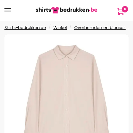
Verder
Ga
0
naar
naar
navigatie
de
inhoud
/
/
Shirts-bedrukken.be
Winkel
Overhemden en blouses