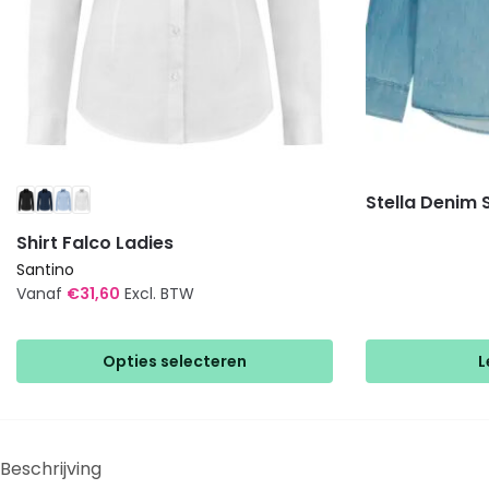
Stella Denim S
Shirt Falco Ladies
Santino
Vanaf
€
31,60
Excl. BTW
Dit
product
Opties selecteren
L
heeft
meerdere
variaties.
Deze
Beschrijving
optie