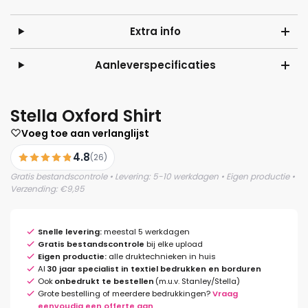
Extra info
Aanleverspecificaties
Stella Oxford Shirt
Voeg toe aan verlanglijst
4.8
(26)
Gratis bestandscontrole • Levering: 5-10 werkdagen • Eigen productie •
Verzending: €9,95
Snelle levering:
meestal 5 werkdagen
Gratis bestandscontrole
bij elke upload
Eigen productie:
alle druktechnieken in huis
Al
30 jaar specialist in textiel bedrukken en borduren
Ook
onbedrukt te bestellen
(m.u.v. Stanley/Stella)
Grote bestelling of meerdere bedrukkingen?
Vraag
eenvoudig een offerte aan