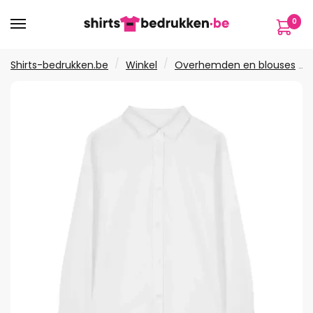
Verder
Ga
0
naar
naar
navigatie
de
inhoud
/
/
Shirts-bedrukken.be
Winkel
Overhemden en blouses