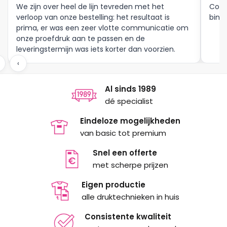
We zijn over heel de lijn tevreden met het
Corr
verloop van onze bestelling: het resultaat is
binne
prima, er was een zeer vlotte communicatie om
onze proefdruk aan te passen en de
leveringstermijn was iets korter dan voorzien.
Meer moet dat niet zijn.
‹
Al sinds 1989
dé specialist
Eindeloze mogelijkheden
van basic tot premium
Snel een offerte
met scherpe prijzen
Eigen productie
alle druktechnieken in huis
Consistente kwaliteit