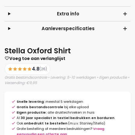
Extra info
Aanleverspecificaties
Stella Oxford Shirt
Voeg toe aan verlanglijst
4.8
(26)
Gratis bestandscontrole • Levering: 5-10 werkdagen • Eigen productie •
Verzending: €9,95
Snelle levering:
meestal 5 werkdagen
Gratis bestandscontrole
bij elke upload
Eigen productie:
alle druktechnieken in huis
Al
30 jaar specialist in textiel bedrukken en borduren
Ook
onbedrukt te bestellen
(m.u.v. Stanley/Stella)
Grote bestelling of meerdere bedrukkingen?
Vraag
eenvoudig een offerte aan