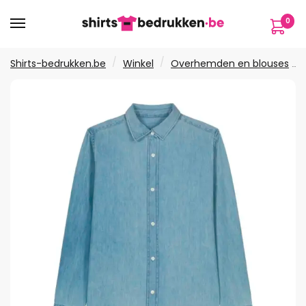
Verder
Ga
0
naar
naar
navigatie
de
inhoud
/
/
Shirts-bedrukken.be
Winkel
Overhemden en blouses