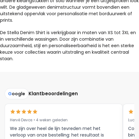
andere kledingstukken of solo wanneer je een uitgesproken look
wilt. De gladgeweven denimstructuur vormt bovendien een
uitstekend oppervlak voor personalisatie met borduurwerk of
prints.
De Stella Denim Shirt is verkrijgbaar in maten van XS tot 3XL en
in verschillende wassingen. Door zijn combinatie van
duurzaamheid, stijl en personaliseerbaarheid is het een sterke
keuze voor collecties waarin uitstraling en kwaliteit centraal
staan.
Klantbeoordelingen
G
oogle
Hervé Devos • 4 weken geleden
Luc V
We zijn over heel de lijn tevreden met het
Corr
verloop van onze bestelling: het resultaat is
binne