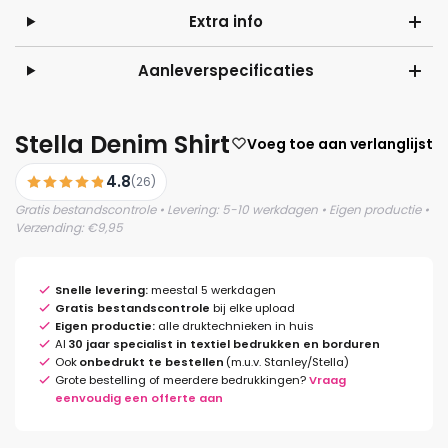
Extra info
Aanleverspecificaties
Stella Denim Shirt
Voeg toe aan verlanglijst
4.8
(26)
Gratis bestandscontrole • Levering: 5-10 werkdagen • Eigen productie •
Verzending: €9,95
Snelle levering:
meestal 5 werkdagen
Gratis bestandscontrole
bij elke upload
Eigen productie:
alle druktechnieken in huis
Al
30 jaar specialist in textiel bedrukken en borduren
Ook
onbedrukt te bestellen
(m.u.v. Stanley/Stella)
Grote bestelling of meerdere bedrukkingen?
Vraag
eenvoudig een offerte aan