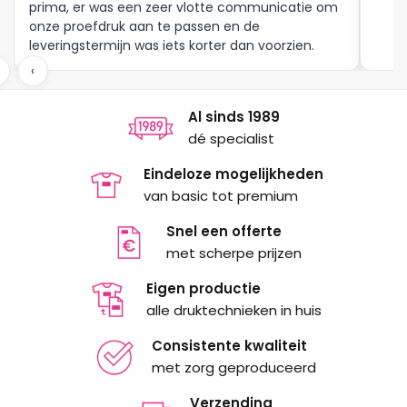
prima, er was een zeer vlotte communicatie om
onze proefdruk aan te passen en de
leveringstermijn was iets korter dan voorzien.
Meer moet dat niet zijn.
‹
Al sinds 1989
dé specialist
Eindeloze mogelijkheden
van basic tot premium
Snel een offerte
met scherpe prijzen
Eigen productie
alle druktechnieken in huis
Consistente kwaliteit
met zorg geproduceerd
Verzending