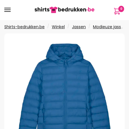
Verder
Ga
0
naar
naar
navigatie
de
inhoud
/
/
/
Shirts-bedrukken.be
Winkel
Jassen
Modieuze jassen