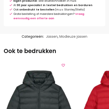
Eigen productie:
alle druktechnieken in huis
Al
30 jaar specialist in textiel bedrukken en borduren
Ook
onbedrukt te bestellen
(m.u.v. Stanley/Stella)
Grote bestelling of meerdere bedrukkingen?
Vraag
eenvoudig een offerte aan
Categorieën:
Jassen
,
Modieuze jassen
Ook te bedrukken