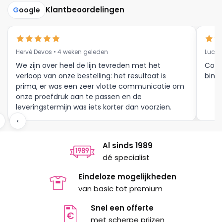
Klantbeoordelingen
G
oogle
Hervé Devos • 4 weken geleden
Luc V
We zijn over heel de lijn tevreden met het
Corr
verloop van onze bestelling: het resultaat is
binne
prima, er was een zeer vlotte communicatie om
onze proefdruk aan te passen en de
leveringstermijn was iets korter dan voorzien.
Meer moet dat niet zijn.
‹
Al sinds 1989
dé specialist
Eindeloze mogelijkheden
van basic tot premium
Snel een offerte
met scherpe prijzen