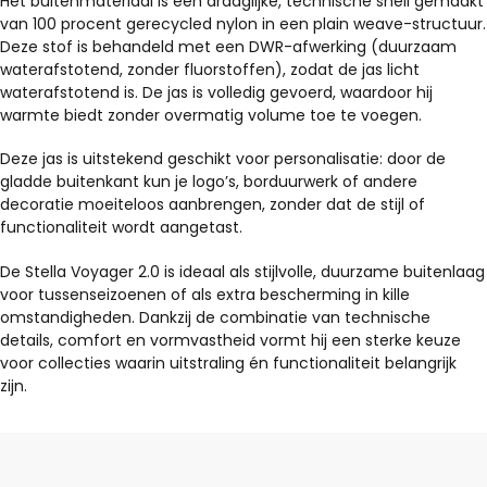
Het buitenmateriaal is een draaglijke, technische shell gemaakt
van 100 procent gerecycled nylon in een plain weave-structuur.
Deze stof is behandeld met een DWR-afwerking (duurzaam
waterafstotend, zonder fluorstoffen), zodat de jas licht
waterafstotend is. De jas is volledig gevoerd, waardoor hij
warmte biedt zonder overmatig volume toe te voegen.
Deze jas is uitstekend geschikt voor personalisatie: door de
gladde buitenkant kun je logo’s, borduurwerk of andere
decoratie moeiteloos aanbrengen, zonder dat de stijl of
functionaliteit wordt aangetast.
De Stella Voyager 2.0 is ideaal als stijlvolle, duurzame buitenlaag
voor tussenseizoenen of als extra bescherming in kille
omstandigheden. Dankzij de combinatie van technische
details, comfort en vormvastheid vormt hij een sterke keuze
voor collecties waarin uitstraling én functionaliteit belangrijk
zijn.