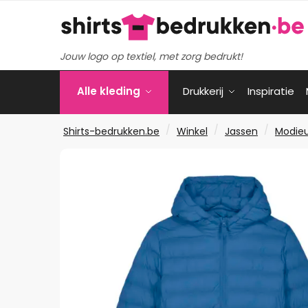
Verder
Ga
naar
naar
navigatie
de
Jouw logo op textiel, met zorg bedrukt!
inhoud
Alle kleding
Drukkerij
Inspiratie
/
/
/
Shirts-bedrukken.be
Winkel
Jassen
Modieu