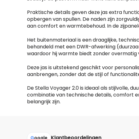
de
productpagina
Praktische details geven deze jas extra functio
opbergen van spullen. De naden zijn zorgvuld
aan comfort en warmtebehoud. In de zijpanel
Het buitenmateriaal is een draaglijke, techni
behandeld met een DWR-afwerking (duurzaam wat
waardoor hij warmte biedt zonder overmatig 
Deze jas is uitstekend geschikt voor personal
aanbrengen, zonder dat de stijl of functionali
De Stella Voyager 2.0 is ideaal als stijlvolle
combinatie van technische details, comfort en 
belangrijk zijn.
Klantbeoordelingen
G
oogle