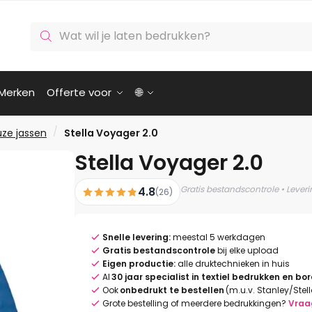
Producten
zoeken
Merken
Offerte voor
🌐
/
ze jassen
Stella Voyager 2.0
Stella Voyager 2.0
Gratis bestandscontrole • Lever
4.8
(26)
Snelle levering:
meestal 5 werkdagen
Gratis bestandscontrole
bij elke upload
Eigen productie:
alle druktechnieken in huis
Al
30 jaar specialist in textiel bedrukken en bo
Ook
onbedrukt te bestellen
(m.u.v. Stanley/Stel
Grote bestelling of meerdere bedrukkingen?
Vraa