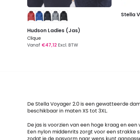
Stella 
Hudson Ladies (Jas)
Clique
Vanaf
€
47,12
Excl. BTW
Dit
product
heeft
meerdere
variaties.
Deze
optie
De Stella Voyager 2.0 is een gewatteerde dame
kan
beschikbaar in maten XS tot 3XL.
gekozen
De jas is voorzien van een hoge kraag en een
worden
Een nylon middenrits zorgt voor een strakke s
op
zodat je de pasvorm naar wens kunt aanpass