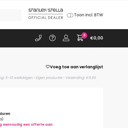
Toon incl. BTW
0
€
0,00
Voeg toe aan verlanglijst
ing: 5-10 werkdagen • Eigen productie • Verzending: €9,95
rduren
la)
g eenvoudig een offerte aan