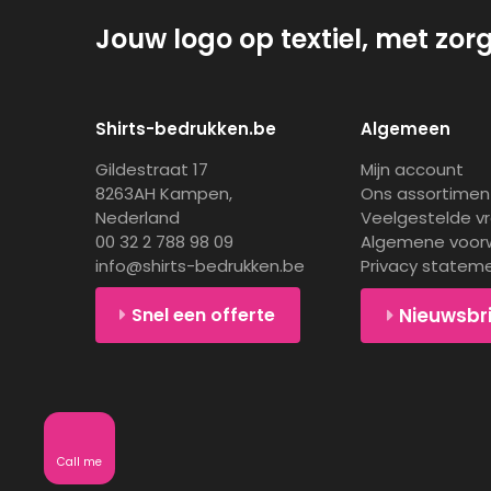
Jouw logo op textiel, met zor
Shirts-bedrukken.be
Algemeen
Gildestraat 17
Mijn account
8263AH Kampen,
Ons assortimen
Nederland
Veelgestelde v
00 32 2 788 98 09
Algemene voor
info@shirts-bedrukken.be
Privacy statem
Snel een offerte
Nieuwsbr
Call me