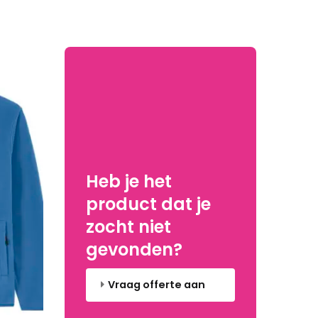
Heb je het
product dat je
zocht niet
gevonden?
Vraag offerte aan