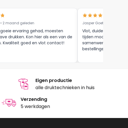
 • 2 maand geleden
Jasper Goethals • 9 maa
 goeie ervaring gehad, moesten
Vlot, duidelijke commun
ave drukken. Kon hier als een van de
tijden mooie afwerkin
s. Kwaliteit goed en vlot contact!
samenwerking tot aan
bestellingen , zijn zeker
Eigen productie
alle druktechnieken in huis
Verzending
5 werkdagen