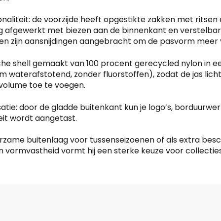
de
productpagina
naliteit: de voorzijde heeft opgestikte zakken met ritsen 
ig afgewerkt met biezen aan de binnenkant en verstelbar
en zijn aansnijdingen aangebracht om de pasvorm meer v
sche shell gemaakt van 100 procent gerecycled nylon in ee
erafstotend, zonder fluorstoffen), zodat de jas licht wa
volume toe te voegen.
isatie: door de gladde buitenkant kun je logo’s, borduurw
teit wordt aangetast.
, duurzame buitenlaag voor tussenseizoenen of als extra be
vormvastheid vormt hij een sterke keuze voor collecties w