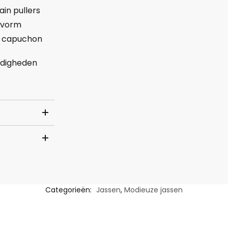
ain pullers
asvorm
& capuchon
ndigheden
Categorieën:
Jassen
,
Modieuze jassen