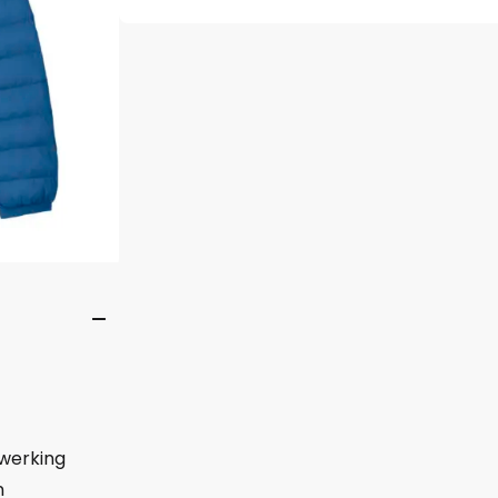
werking
n