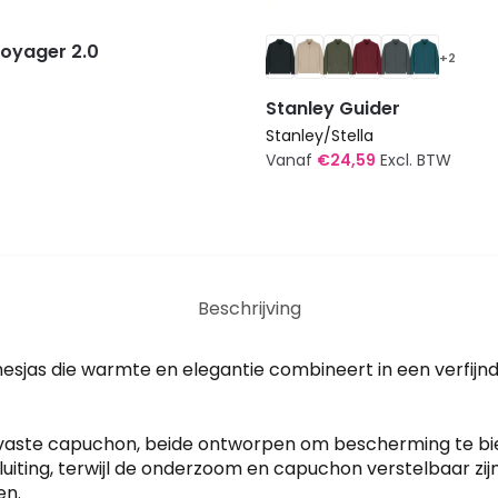
Voyager 2.0
+2
Stanley Guider
Stanley/Stella
Vanaf
€
24,59
Excl. BTW
Dit
product
heeft
meerdere
Beschrijving
variaties.
Deze
optie
sjas die warmte en elegantie combineert in een verfijnd s
kan
gekozen
 vaste capuchon, beide ontworpen om bescherming te bie
worden
luiting, terwijl de onderzoom en capuchon verstelbaar zij
op
en.