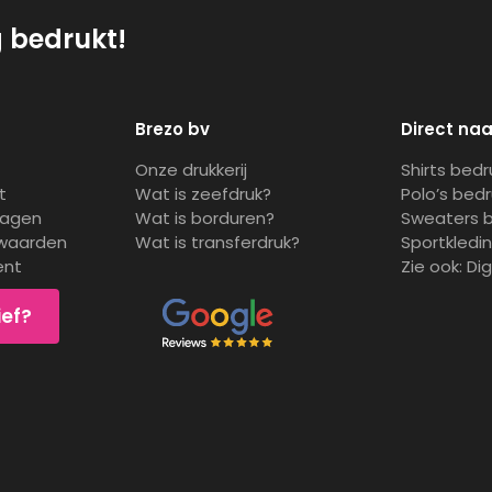
g bedrukt!
Brezo bv
Direct naa
Onze drukkerij
Shirts bed
t
Wat is zeefdruk?
Polo’s bed
ragen
Wat is borduren?
Sweaters 
waarden
Wat is transferdruk?
Sportkledi
ent
Zie ook:
Di
ief?