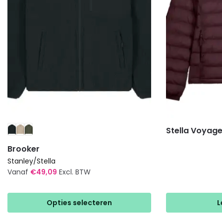
Stella Voyage
Brooker
Stanley/Stella
Vanaf
€
49,09
Excl. BTW
Dit
product
Opties selecteren
L
heeft