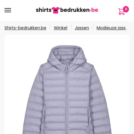
Verder
Ga
0
naar
naar
navigatie
de
inhoud
/
/
/
Shirts-bedrukken.be
Winkel
Jassen
Modieuze jassen