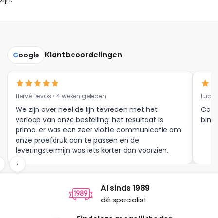
zijn.
Klantbeoordelingen
G
oogle
Hervé Devos • 4 weken geleden
Luc V
We zijn over heel de lijn tevreden met het
Corr
verloop van onze bestelling: het resultaat is
binne
prima, er was een zeer vlotte communicatie om
onze proefdruk aan te passen en de
leveringstermijn was iets korter dan voorzien.
Meer moet dat niet zijn.
‹
Al sinds 1989
dé specialist