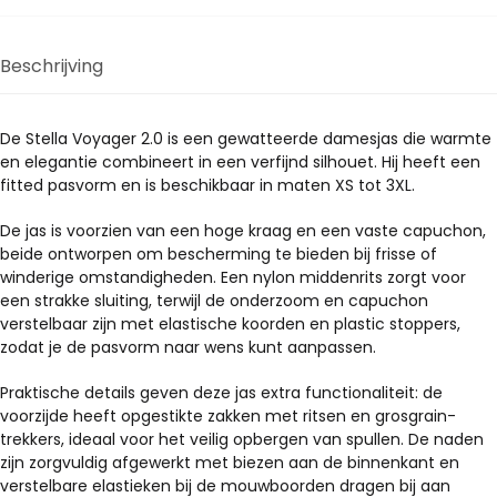
meerdere
variaties.
Deze
Beschrijving
optie
kan
gekozen
De Stella Voyager 2.0 is een gewatteerde damesjas die warmte
en elegantie combineert in een verfijnd silhouet. Hij heeft een
worden
fitted pasvorm en is beschikbaar in maten XS tot 3XL.
op
de
De jas is voorzien van een hoge kraag en een vaste capuchon,
productpagina
beide ontworpen om bescherming te bieden bij frisse of
winderige omstandigheden. Een nylon middenrits zorgt voor
een strakke sluiting, terwijl de onderzoom en capuchon
verstelbaar zijn met elastische koorden en plastic stoppers,
zodat je de pasvorm naar wens kunt aanpassen.
Praktische details geven deze jas extra functionaliteit: de
voorzijde heeft opgestikte zakken met ritsen en grosgrain-
trekkers, ideaal voor het veilig opbergen van spullen. De naden
zijn zorgvuldig afgewerkt met biezen aan de binnenkant en
verstelbare elastieken bij de mouwboorden dragen bij aan