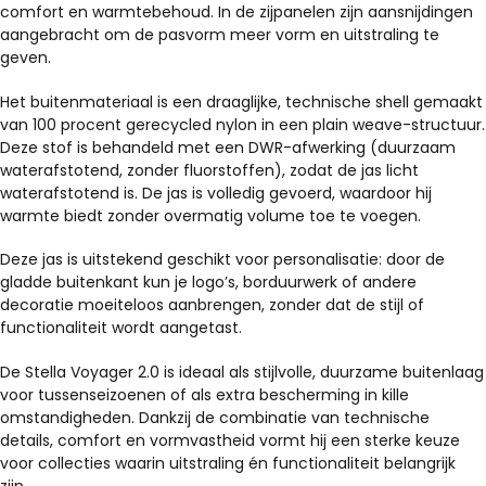
comfort en warmtebehoud. In de zijpanelen zijn aansnijdingen
aangebracht om de pasvorm meer vorm en uitstraling te
geven.
Het buitenmateriaal is een draaglijke, technische shell gemaakt
van 100 procent gerecycled nylon in een plain weave-structuur.
Deze stof is behandeld met een DWR-afwerking (duurzaam
waterafstotend, zonder fluorstoffen), zodat de jas licht
waterafstotend is. De jas is volledig gevoerd, waardoor hij
warmte biedt zonder overmatig volume toe te voegen.
Deze jas is uitstekend geschikt voor personalisatie: door de
gladde buitenkant kun je logo’s, borduurwerk of andere
decoratie moeiteloos aanbrengen, zonder dat de stijl of
functionaliteit wordt aangetast.
De Stella Voyager 2.0 is ideaal als stijlvolle, duurzame buitenlaag
voor tussenseizoenen of als extra bescherming in kille
omstandigheden. Dankzij de combinatie van technische
details, comfort en vormvastheid vormt hij een sterke keuze
voor collecties waarin uitstraling én functionaliteit belangrijk