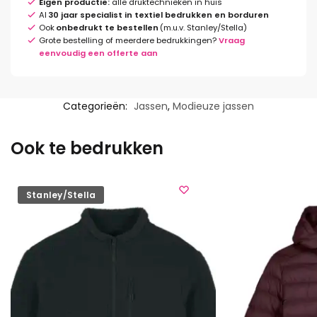
Eigen productie:
alle druktechnieken in huis
Al
30 jaar specialist in textiel bedrukken en borduren
Ook
onbedrukt te bestellen
(m.u.v. Stanley/Stella)
Grote bestelling of meerdere bedrukkingen?
Vraag
eenvoudig een offerte aan
Categorieën:
Jassen
,
Modieuze jassen
Ook te bedrukken
Stanley/Stella