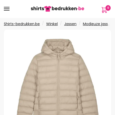
Verder
Ga
0
naar
naar
navigatie
de
inhoud
/
/
/
Shirts-bedrukken.be
Winkel
Jassen
Modieuze jassen