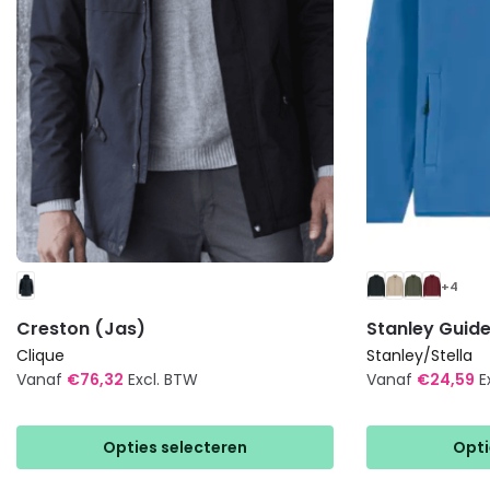
+4
Creston (Jas)
Stanley Guide
Clique
Stanley/Stella
Vanaf
€
76,32
Excl. BTW
Vanaf
€
24,59
E
Dit
Dit
product
product
Opties selecteren
Opti
heeft
heeft