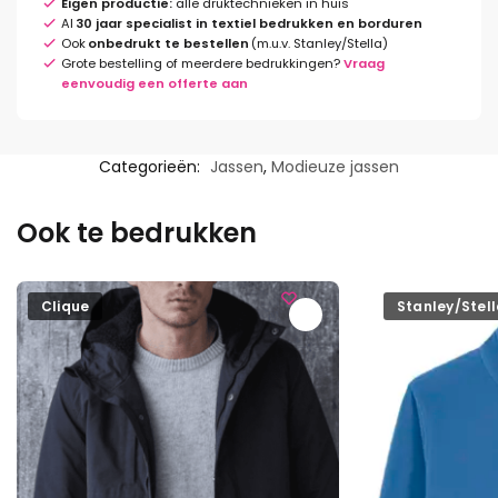
Eigen productie:
alle druktechnieken in huis
Al
30 jaar specialist in textiel bedrukken en borduren
Ook
onbedrukt te bestellen
(m.u.v. Stanley/Stella)
Grote bestelling of meerdere bedrukkingen?
Vraag
eenvoudig een offerte aan
Categorieën:
Jassen
,
Modieuze jassen
Ook te bedrukken
Clique
Stanley/Stel