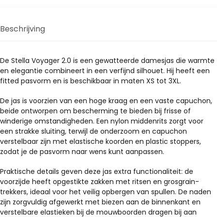
meerdere
meerdere
variaties.
variaties.
Deze
Deze
Beschrijving
optie
optie
kan
kan
gekozen
gekozen
De Stella Voyager 2.0 is een gewatteerde damesjas die warmte
en elegantie combineert in een verfijnd silhouet. Hij heeft een
worden
worden
fitted pasvorm en is beschikbaar in maten XS tot 3XL.
op
op
de
de
De jas is voorzien van een hoge kraag en een vaste capuchon,
productpagina
productpagina
beide ontworpen om bescherming te bieden bij frisse of
winderige omstandigheden. Een nylon middenrits zorgt voor
een strakke sluiting, terwijl de onderzoom en capuchon
verstelbaar zijn met elastische koorden en plastic stoppers,
zodat je de pasvorm naar wens kunt aanpassen.
Praktische details geven deze jas extra functionaliteit: de
voorzijde heeft opgestikte zakken met ritsen en grosgrain-
trekkers, ideaal voor het veilig opbergen van spullen. De naden
zijn zorgvuldig afgewerkt met biezen aan de binnenkant en
verstelbare elastieken bij de mouwboorden dragen bij aan