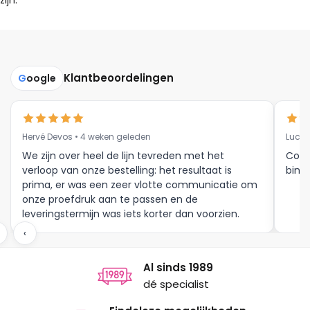
zijn.
Klantbeoordelingen
G
oogle
Hervé Devos • 4 weken geleden
Luc V
We zijn over heel de lijn tevreden met het
Corr
verloop van onze bestelling: het resultaat is
binne
prima, er was een zeer vlotte communicatie om
onze proefdruk aan te passen en de
leveringstermijn was iets korter dan voorzien.
Meer moet dat niet zijn.
‹
Al sinds 1989
dé specialist