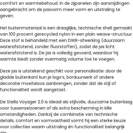
comfort en warmtebehoud. In de zijpanelen zijn aansnijdingen
aangebracht om de pasvorm meer vorm en uitstraling te
geven.
Het buitenmateriaal is een draaglijke, technische shell gemaakt
van 100 procent gerecycled nylon in een plain weave-structuur.
Deze stof is behandeld met een DWR-afwerking (duurzaam
waterafstotend, zonder fluorstoffen), zodat de jas licht
waterafstotend is. De jas is volledig gevoerd, waardoor hij
warmte biedt zonder overmatig volume toe te voegen.
Deze jas is uitstekend geschikt voor personalisatie: door de
gladde buitenkant kun je logo’s, borduurwerk of andere
decoratie moeiteloos aanbrengen, zonder dat de stijl of
functionaliteit wordt aangetast.
De Stella Voyager 2.0 is ideaal als stijlvolle, duurzame buitenlaag
voor tussenseizoenen of als extra bescherming in kille
omstandigheden. Dankzij de combinatie van technische
details, comfort en vormvastheid vormt hij een sterke keuze
voor collecties waarin uitstraling én functionaliteit belangrijk