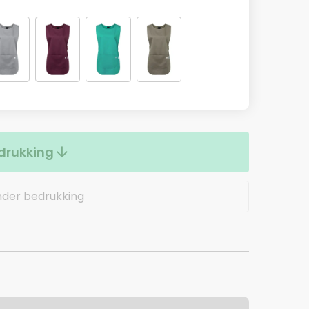
drukking
nder bedrukking