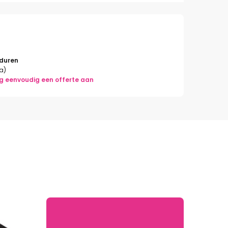
rduren
la)
g eenvoudig een offerte aan