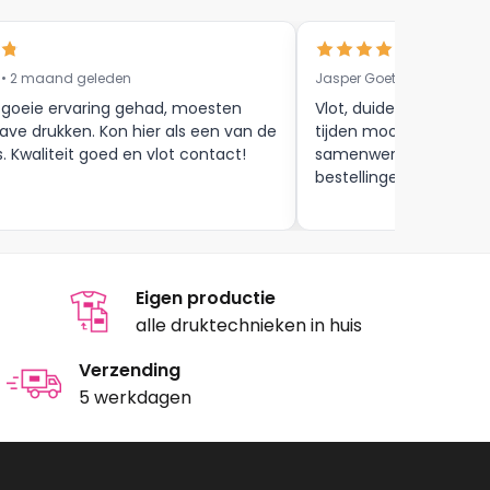
 • 2 maand geleden
Jasper Goethals • 9 maa
 goeie ervaring gehad, moesten
Vlot, duidelijke commun
ave drukken. Kon hier als een van de
tijden mooie afwerkin
s. Kwaliteit goed en vlot contact!
samenwerking tot aan
bestellingen , zijn zeker
Eigen productie
alle druktechnieken in huis
Verzending
5 werkdagen