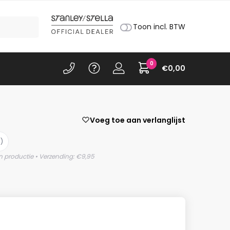
Toon incl. BTW
0
€
0,00
Voeg toe aan verlanglijst
)
n productie • Verzending: €9,95