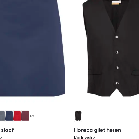
+2
 sloof
Horeca gilet heren
y
Karlowsky