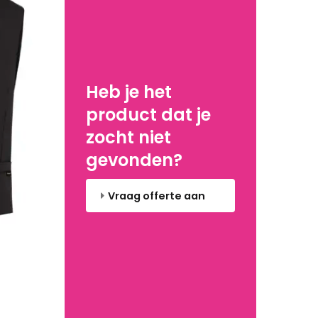
Heb je het
product dat je
zocht niet
gevonden?
Vraag offerte aan