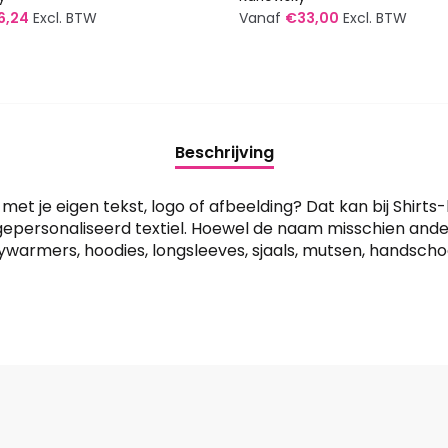
6,24
Excl. BTW
Vanaf
€
33,00
Excl. BTW
Dit
t
product
heeft
re
meerdere
Beschrijving
s.
variaties.
Deze
optie
et je eigen tekst, logo of afbeelding? Dat kan bij Shirts-
kan
 gepersonaliseerd textiel. Hoewel de naam misschien and
dywarmers, hoodies, longsleeves, sjaals, mutsen, handsch
n
gekozen
worden
op
de
tpagina
productpagina