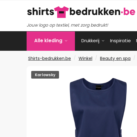
Verder
Ga
naar
naar
navigatie
de
Jouw logo op textiel, met zorg bedrukt!
inhoud
Alle kleding
Drukkerij
Inspiratie
/
/
/
Shirts-bedrukken.be
Winkel
Beauty en spa
Karlowsky