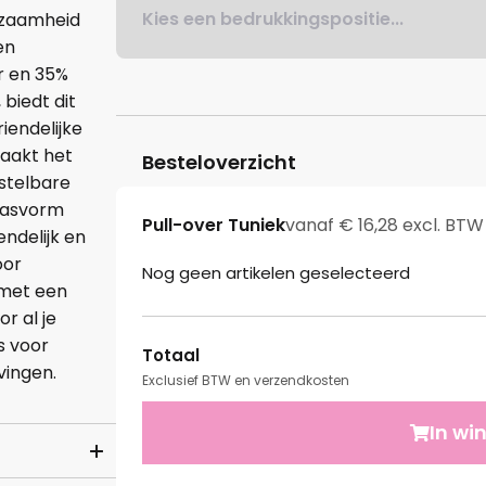
Kies een bedrukkingspositie...
urzaamheid
en
r en 35%
biedt dit
iendelijke
maakt het
Besteloverzicht
rstelbare
 pasvorm
Pull-over Tuniek
vanaf € 16,28 excl. BTW
endelijk en
oor
Nog geen artikelen geselecteerd
 met een
r al je
s voor
Totaal
vingen.
Exclusief BTW en verzendkosten
In wi