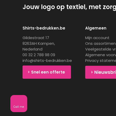
Jouw logo op textiel, met zor
Shirts-bedrukken.be
Algemeen
Gildestraat 17
Mijn account
8263AH Kampen,
Ons assortimen
Nederland
Veelgestelde v
00 32 2 788 98 09
Algemene voor
info@shirts-bedrukken.be
Privacy statem
Snel een offerte
Nieuwsbr
Call me