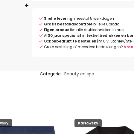
Snelle levering:
meestal 5 werkdagen
Gratis bestandscontrole
bij elke upload
Eigen productie:
alle druktechnieken in huis
Al
30 jaar specialist in textiel bedrukken en bo
Ook
onbedrukt te bestellen
(m.u.v. Stanley/Stel
Grote bestelling of meerdere bedrukkingen?
Vraa
Categorie:
Beauty en spa
wsky
Karlowsky