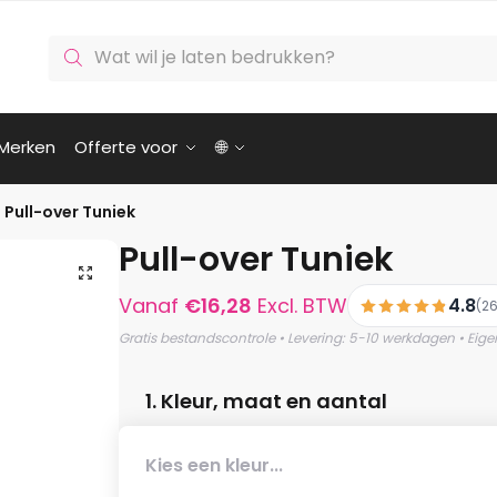
Producten
zoeken
Merken
Offerte voor
🌐
Pull-over Tuniek
Pull-over Tuniek
🔍
Vanaf
€
16,28
Excl. BTW
4.8
(26
Gratis bestandscontrole • Levering: 5-10 werkdagen • Eige
1. Kleur, maat en aantal
Kies een kleur...