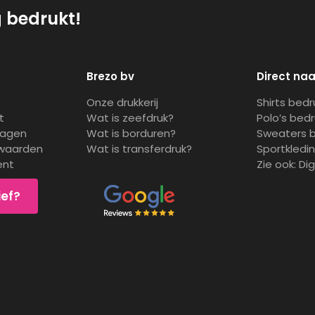
g bedrukt!
Brezo bv
Direct naa
Onze drukkerij
Shirts bed
t
Wat is zeefdruk?
Polo’s bed
ragen
Wat is borduren?
Sweaters 
waarden
Wat is transferdruk?
Sportkledi
ent
Zie ook:
Di
ief?