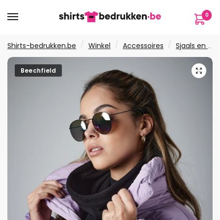
Verder
Ga
0
naar
naar
navigatie
de
inhoud
/
/
/
Shirts-bedrukken.be
Winkel
Accessoires
Sjaals en handschoenen
🔍
Beechfield