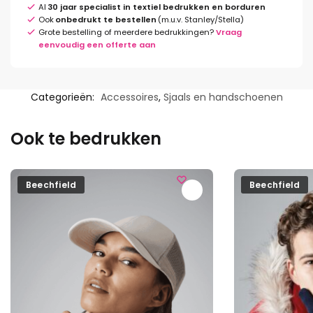
Al
30 jaar specialist in textiel bedrukken en borduren
Ook
onbedrukt te bestellen
(m.u.v. Stanley/Stella)
Grote bestelling of meerdere bedrukkingen?
Vraag
eenvoudig een offerte aan
Categorieën:
Accessoires
,
Sjaals en handschoenen
Ook te bedrukken
Beechfield
Beechfield