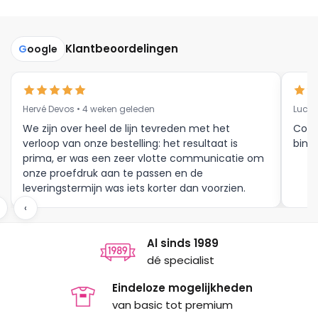
meerdere
variaties.
variaties.
Deze
Deze
optie
Klantbeoordelingen
G
oogle
optie
kan
kan
gekozen
gekozen
worden
Hervé Devos • 4 weken geleden
Luc V
worden
op
op
We zijn over heel de lijn tevreden met het
Corr
de
verloop van onze bestelling: het resultaat is
binne
de
productpagina
prima, er was een zeer vlotte communicatie om
productpagina
onze proefdruk aan te passen en de
leveringstermijn was iets korter dan voorzien.
Meer moet dat niet zijn.
‹
Al sinds 1989
dé specialist
Eindeloze mogelijkheden
van basic tot premium