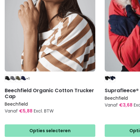
+1
Beechfield Organic Cotton Trucker
Suprafleece® 
Cap
Beechfield
Beechfield
Vanaf
€
3,68
Ex
Vanaf
€
5,88
Excl. BTW
Dit
Dit
product
product
heeft
Opties selecteren
Opti
heeft
meerdere