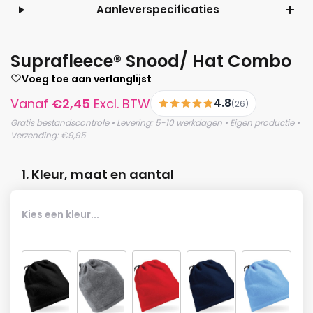
Aanleverspecificaties
Suprafleece® Snood/ Hat Combo
Voeg toe aan verlanglijst
Vanaf
€
2,45
Excl. BTW
4.8
(26)
Gratis bestandscontrole • Levering: 5-10 werkdagen • Eigen productie •
Verzending: €9,95
1. Kleur, maat en aantal
Kies een kleur...