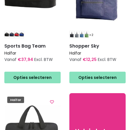
productpagina
productpagina
+2
Sports Bag Team
Shopper Sky
Halfar
Halfar
Vanaf
€
37,94
Excl. BTW
Vanaf
€
12,25
Excl. BTW
Dit
Dit
product
product
Opties selecteren
Opties selecteren
heeft
heeft
meerdere
meerdere
variaties.
variaties.
Halfar
Deze
Deze
optie
optie
kan
kan
gekozen
gekozen