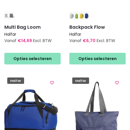
Multi Bag Loom
Backpack Flow
Halfar
Halfar
Vanaf
€
14,69
Excl. BTW
Vanaf
€
6,70
Excl. BTW
Dit
Dit
product
product
Opties selecteren
Opties selecteren
heeft
heeft
meerdere
meerdere
variaties.
variaties.
Halfar
Halfar
Deze
Deze
optie
optie
kan
kan
gekozen
gekozen
worden
worden
op
op
de
de