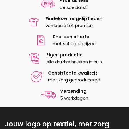
optie
Al sinds 1989
kan
dé specialist
gekozen
Eindeloze mogelijkheden
worden
van basic tot premium
op
de
Snel een offerte
productpagina
met scherpe prijzen
Eigen productie
alle druktechnieken in huis
Consistente kwaliteit
met zorg geproduceerd
Verzending
5 werkdagen
Jouw logo op textiel, met zorg