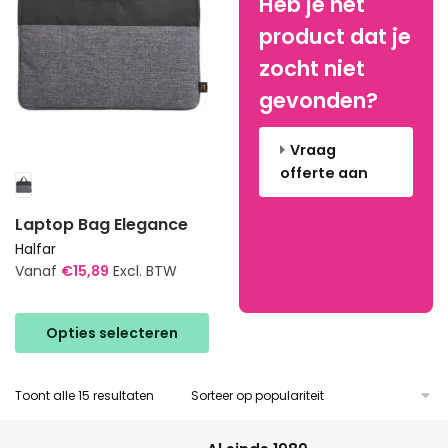
Heb je het
worden
worden
op
op
product dat je
de
de
zocht niet
productpagina
productpagina
gevonden?
Vraag
offerte aan
Laptop Bag Elegance
Halfar
Vanaf
€
15,89
Excl. BTW
Dit
product
Opties selecteren
heeft
meerdere
Gesorteerd
Toont alle 15 resultaten
variaties.
op
Deze
populariteit