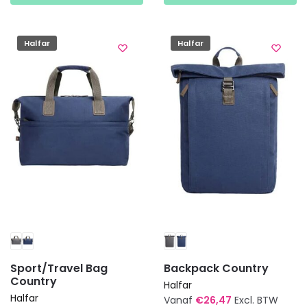
heeft
heeft
meerdere
meerdere
variaties.
variaties.
Halfar
Halfar
Deze
Deze
optie
optie
kan
kan
gekozen
gekozen
worden
worden
op
op
de
de
productpagina
productpagina
Sport/Travel Bag
Backpack Country
Country
Halfar
Halfar
Vanaf
€
26,47
Excl. BTW