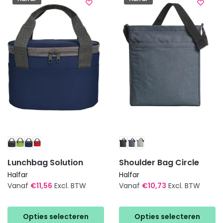
Deze
Deze
optie
optie
kan
kan
gekozen
gekozen
worden
worden
op
op
de
de
productpagina
productpagina
Lunchbag Solution
Shoulder Bag Circle
Halfar
Halfar
Vanaf
€
11,56
Excl. BTW
Vanaf
€
10,73
Excl. BTW
Dit
Dit
product
product
Opties selecteren
Opties selecteren