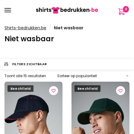
Verder
Ga
0
naar
naar
navigatie
de
inhoud
/
Shirts-bedrukken.be
Niet wasbaar
Niet wasbaar
FILTERS ZICHTBAAR
Gesorteerd
Toont alle 15 resultaten
op
populariteit
Beechfield
Beechfield