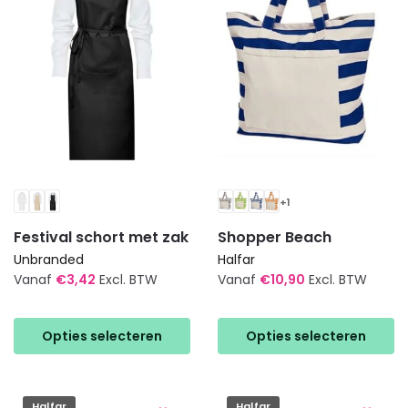
gekozen
gekozen
worden
worden
op
op
de
de
productpagina
productpagina
+1
Festival schort met zak
Shopper Beach
Unbranded
Halfar
Vanaf
€
3,42
Excl. BTW
Vanaf
€
10,90
Excl. BTW
Dit
Dit
product
product
Opties selecteren
Opties selecteren
heeft
heeft
meerdere
meerdere
variaties.
variaties.
Halfar
Halfar