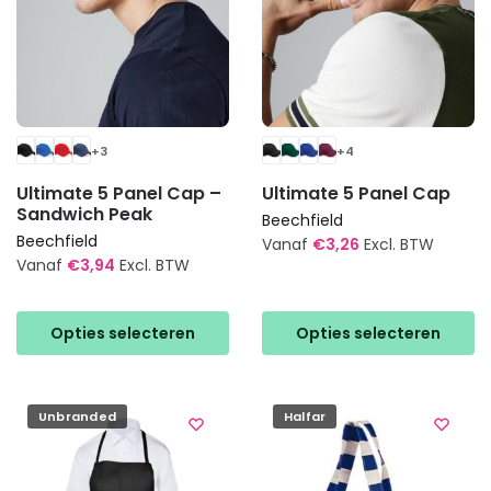
+3
+4
Ultimate 5 Panel Cap –
Ultimate 5 Panel Cap
Sandwich Peak
Beechfield
Beechfield
Vanaf
€
3,26
Excl. BTW
Vanaf
€
3,94
Excl. BTW
Dit
Dit
product
product
heeft
Opties selecteren
Opties selecteren
heeft
meerdere
meerdere
variaties.
variaties.
Deze
Unbranded
Halfar
Deze
optie
optie
kan
kan