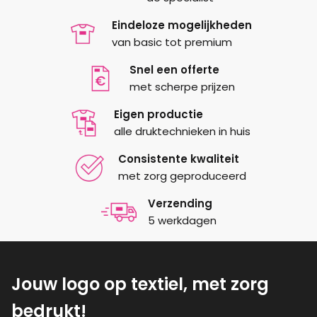
gekozen
Eindeloze mogelijkheden
worden
van basic tot premium
op
de
Snel een offerte
productpagina
met scherpe prijzen
Eigen productie
alle druktechnieken in huis
Consistente kwaliteit
met zorg geproduceerd
Verzending
5 werkdagen
Jouw logo op textiel, met zorg
bedrukt!