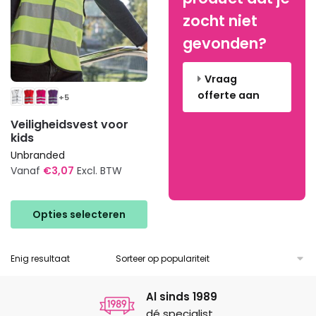
zocht niet
gevonden?
Vraag
offerte aan
+5
Veiligheidsvest voor
kids
Unbranded
Vanaf
€
3,07
Excl. BTW
Dit
product
Opties selecteren
heeft
meerdere
Enig resultaat
variaties.
Deze
optie
Al sinds 1989
kan
dé specialist