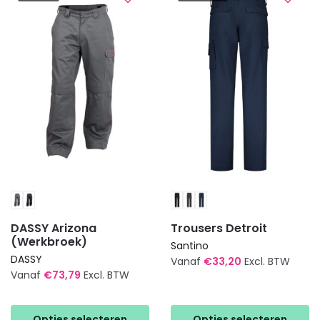
Deze
Deze
optie
optie
kan
kan
gekozen
gekozen
worden
worden
op
op
de
de
productpagina
productpagina
DASSY Arizona
Trousers Detroit
(Werkbroek)
Santino
DASSY
Vanaf
€
33,20
Excl. BTW
Vanaf
€
73,79
Excl. BTW
Dit
Dit
product
product
heeft
Opties selecteren
Opties selecteren