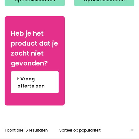
heeft
meerdere
meerdere
variaties.
variaties.
Deze
Deze
optie
Heb je het
optie
kan
product dat je
kan
gekozen
gekozen
worden
zocht niet
worden
op
gevonden?
op
de
de
productpagina
Vraag
productpagina
offerte aan
Gesorteerd
Toont alle 16 resultaten
op