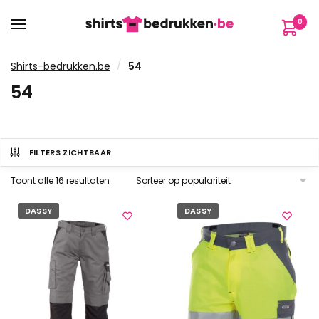
Verder
Ga
0
naar
naar
navigatie
de
inhoud
/
Shirts-bedrukken.be
54
54
FILTERS ZICHTBAAR
Gesorteerd
Toont alle 16 resultaten
op
populariteit
DASSY
DASSY