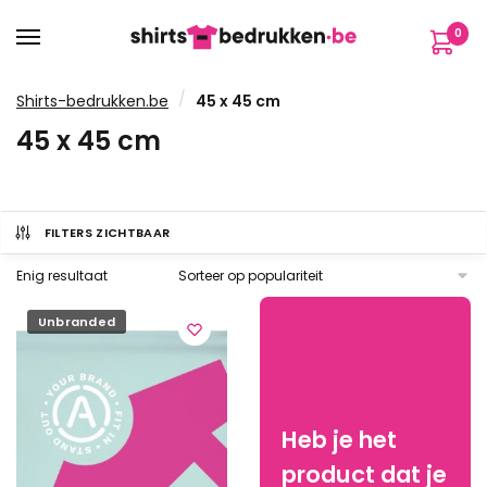
Verder
Ga
0
naar
naar
navigatie
de
inhoud
/
Shirts-bedrukken.be
45 x 45 cm
45 x 45 cm
FILTERS ZICHTBAAR
Enig resultaat
Unbranded
Heb je het
product dat je