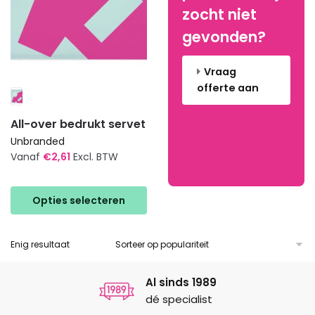
zocht niet
gevonden?
Vraag
offerte aan
All-over bedrukt servet
Unbranded
Vanaf
€
2,61
Excl. BTW
Dit
product
Opties selecteren
heeft
meerdere
Enig resultaat
variaties.
Deze
optie
Al sinds 1989
kan
dé specialist