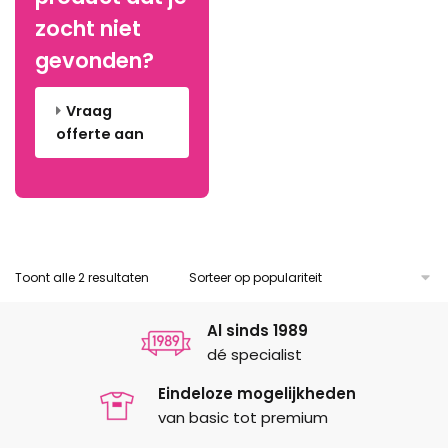
gekozen
gekozen
worden
zocht niet
worden
op
gevonden?
op
de
de
productpagina
Vraag
productpagina
offerte aan
Gesorteerd
Toont alle 2 resultaten
op
populariteit
Al sinds 1989
dé specialist
Eindeloze mogelijkheden
van basic tot premium