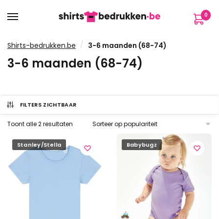
Verder
Ga
0
naar
naar
navigatie
de
inhoud
/
Shirts-bedrukken.be
3-6 maanden (68-74)
3-6 maanden (68-74)
FILTERS ZICHTBAAR
Gesorteerd
Toont alle 2 resultaten
op
populariteit
Stanley/Stella
Babybugz