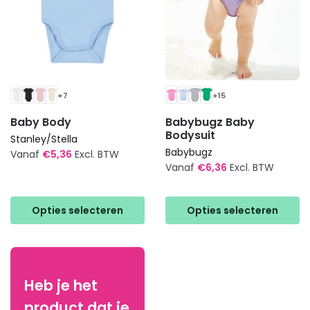
+7
+15
Baby Body
Babybugz Baby
Bodysuit
Stanley/Stella
Babybugz
Vanaf
€
5,36
Excl. BTW
Vanaf
€
6,36
Excl. BTW
Dit
Dit
product
product
heeft
Opties selecteren
Opties selecteren
heeft
meerdere
meerdere
variaties.
variaties.
Deze
Deze
optie
Heb je het
optie
kan
product dat je
kan