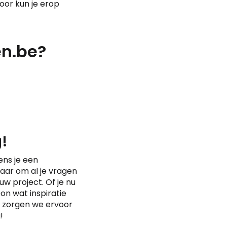
door kun je erop
en.be?
!
ens je een
aar om al je vragen
w project. Of je nu
on wat inspiratie
n zorgen we ervoor
!