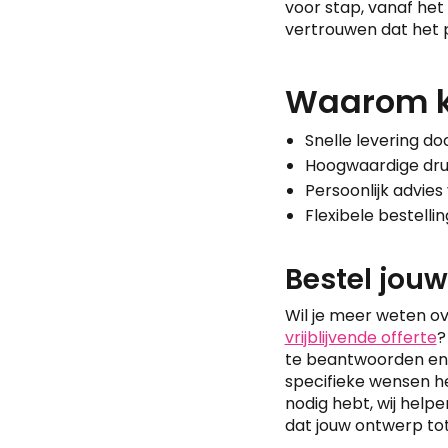
voor stap, vanaf het 
vertrouwen dat het 
Waarom ki
Snelle levering do
Hoogwaardige druk
Persoonlijk advie
Flexibele bestelli
Bestel jou
Wil je meer weten ov
vrijblijvende offerte
?
te beantwoorden en m
specifieke wensen he
nodig hebt, wij help
dat jouw ontwerp to