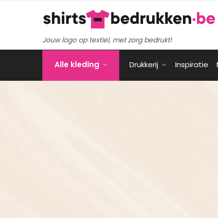
Verder
Ga
naar
naar
navigatie
de
Jouw logo op textiel, met zorg bedrukt!
inhoud
Alle kleding
Drukkerij
Inspiratie